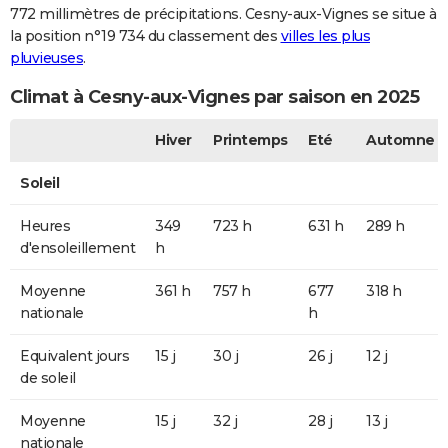
772 millimètres de précipitations. Cesny-aux-Vignes se situe à
la position n°19 734 du classement des
villes les plus
pluvieuses
.
Climat à Cesny-aux-Vignes par saison en 2025
Hiver
Printemps
Eté
Automne
Soleil
Heures
349
723 h
631 h
289 h
d'ensoleillement
h
Moyenne
361 h
757 h
677
318 h
nationale
h
Equivalent jours
15 j
30 j
26 j
12 j
de soleil
Moyenne
15 j
32 j
28 j
13 j
nationale