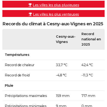
Les villes les plus pluvieuses
Les villes les plus venteuses
Records du climat à Cesny-aux-Vignes en 2025
Record
Cesny-aux-
national en
Vignes
2025
Températures
Record de chaleur
33,7 °C
42,4 °C
Record de froid
-4,8 °C
-11,3 °C
Pluie
Précipitations maximales
159 mm
717 mm
Précipitations minimales
9 mm
0 mm