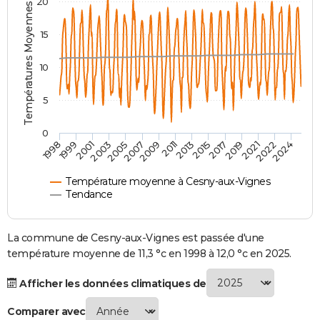
Températures Moyennes ( °C )
20
City break
Voyage de noces
Climat
Destinations
Voyage nature
Forum
+
PHOTO
15
GUIDES D'ACHAT
10
BONS PLANS
5
CARTE DE VOEUX
Carte Bonne année
Carte Pâques
Carte de Noël
Carte Saint-Valentin
Carte d'anniversaire
DICTIONNAIRE
0
2007
2021
2009
2022
1998
2011
2024
1999
2013
2001
2015
2003
2017
2005
2019
Biographies
Expressions
Dictionnaire
Citations
Proverbes
PROGRAMME TV
Température moyenne à Cesny-aux-Vignes
COPAINS D'AVANT
Tendance
Se connecter
Collèges
Universités
Service militaire
S'inscrire
Lycées
Primaires
Entreprises
Avis de recherche
AVIS DE DÉCÈS
La commune de Cesny-aux-Vignes est passée d'une
FORUM
température moyenne de 11,3 °c en 1998 à 12,0 °c en 2025.
Lifestyle
Sport
Television
Cinema
Bricolage
Culture
Auto
Voyage
Afficher les données climatiques de
Comparer avec