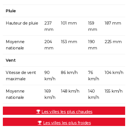
Pluie
Hauteur de pluie
237
101 mm
159
187 mm
mm
mm
Moyenne
204
153 mm
190
225 mm
nationale
mm
mm
Vent
Vitesse de vent
90
86 km/h
76
104 km/h
maximale
km/h
km/h
Moyenne
169
148 km/h
140
155 km/h
nationale
km/h
km/h
Les villes les plus chaudes
Les villes les plus froides