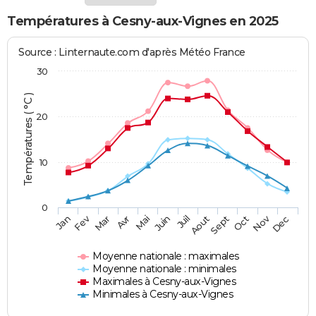
Températures à Cesny-aux-Vignes en 2025
Source : Linternaute.com d'après Météo France
30
Températures ( °C )
20
10
0
Fev
Nov
Jan
Mar
Avr
Mai
Juin
Juil
Aout
Sept
Oct
Dec
Moyenne nationale : maximales
Moyenne nationale : minimales
Maximales à Cesny-aux-Vignes
Minimales à Cesny-aux-Vignes