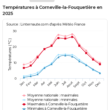
Températures à Corneville-la-Fouquetière en
2025
Source : Linternaute.com d'après Météo France
30
Températures ( °C )
20
10
0
Fev
Nov
Jan
Mar
Avr
Mai
Juin
Juil
Aout
Sept
Oct
Dec
Moyenne nationale : maximales
Moyenne nationale : minimales
Maximales à Corneville-la-Fouquetière
Minimales à Corneville-la-Fouquetière