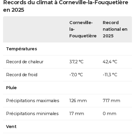
Records du climat à Corneville-la-Fouquetière
en 2025
Corneville-
Record
la-
national en
Fouquetière
2025
Températures
Record de chaleur
37,2 °C
42,4 °C
Record de froid
-7,0 °C
-11,3 °C
Pluie
Précipitations maximales
126 mm
717 mm
Précipitations minimales
17 mm
0 mm
Vent