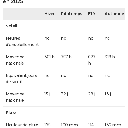
en 2025
Hiver
Printemps
Eté
Automne
Soleil
Heures
nc
nc
nc
nc
d'ensoleillement
Moyenne
361 h
757 h
677
318 h
nationale
h
Equivalent jours
nc
nc
nc
nc
de soleil
Moyenne
15 j
32 j
28 j
13 j
nationale
Pluie
Hauteur de pluie
175
100 mm
114
136 mm