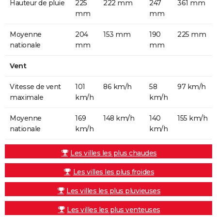
Hauteur de pluie
225
222 mm
247
361 mm
mm
mm
Moyenne
204
153 mm
190
225 mm
nationale
mm
mm
Vent
Vitesse de vent
101
86 km/h
58
97 km/h
maximale
km/h
km/h
Moyenne
169
148 km/h
140
155 km/h
nationale
km/h
km/h
Les villes les plus chaudes
Les villes les plus froides
Les villes les plus pluvieuses
Les villes les plus venteuses