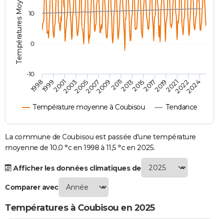
Températures Moyennes ( °C )
City break
Voyage de noces
Climat
Destinations
Voyage nature
Forum
+
PHOTO
10
GUIDES D'ACHAT
0
BONS PLANS
CARTE DE VOEUX
-10
1998
1999
2001
2003
2005
2007
2009
2011
2013
2015
2017
2019
2021
2022
2024
Carte Bonne année
Carte Pâques
Carte de Noël
Carte Saint-Valentin
Carte d'anniversaire
DICTIONNAIRE
Température moyenne à Coubisou
Tendance
Biographies
Expressions
Dictionnaire
Citations
Proverbes
PROGRAMME TV
COPAINS D'AVANT
La commune de Coubisou est passée d'une température
moyenne de 10,0 °c en 1998 à 11,5 °c en 2025.
Se connecter
Collèges
Universités
Service militaire
S'inscrire
Lycées
Primaires
Entreprises
Avis de recherche
AVIS DE DÉCÈS
Afficher les données climatiques de
FORUM
Comparer avec
Lifestyle
Sport
Television
Cinema
Bricolage
Culture
Auto
Voyage
Températures à Coubisou en 2025