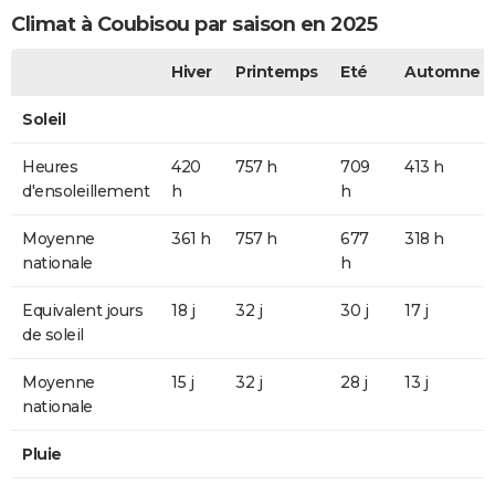
Climat à Coubisou par saison en 2025
Hiver
Printemps
Eté
Automne
Soleil
Heures
420
757 h
709
413 h
d'ensoleillement
h
h
Moyenne
361 h
757 h
677
318 h
nationale
h
Equivalent jours
18 j
32 j
30 j
17 j
de soleil
Moyenne
15 j
32 j
28 j
13 j
nationale
Pluie