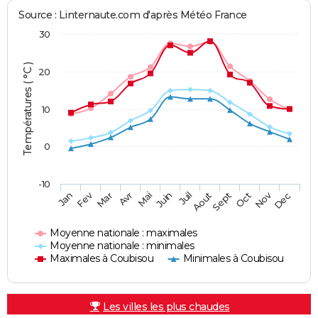
Source : Linternaute.com d'après Météo France
30
Températures ( °C )
20
10
0
-10
Fev
Nov
Jan
Mar
Avr
Mai
Juin
Juil
Aout
Sept
Oct
Dec
Moyenne nationale : maximales
Moyenne nationale : minimales
Maximales à Coubisou
Minimales à Coubisou
Les villes les plus chaudes