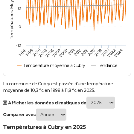
Températures Moyennes ( °C )
City break
Voyage de noces
Climat
Destinations
Voyage nature
Forum
+
PHOTO
10
GUIDES D'ACHAT
0
BONS PLANS
CARTE DE VOEUX
-10
1998
1999
2001
2003
2005
2007
2009
2011
2013
2015
2017
2019
2021
2022
2024
Carte Bonne année
Carte Pâques
Carte de Noël
Carte Saint-Valentin
Carte d'anniversaire
DICTIONNAIRE
Température moyenne à Cubry
Tendance
Biographies
Expressions
Dictionnaire
Citations
Proverbes
PROGRAMME TV
COPAINS D'AVANT
La commune de Cubry est passée d'une température
moyenne de 10,3 °c en 1998 à 11,8 °c en 2025.
Se connecter
Collèges
Universités
Service militaire
S'inscrire
Lycées
Primaires
Entreprises
Avis de recherche
AVIS DE DÉCÈS
Afficher les données climatiques de
FORUM
Comparer avec
Lifestyle
Sport
Television
Cinema
Bricolage
Culture
Auto
Voyage
Températures à Cubry en 2025