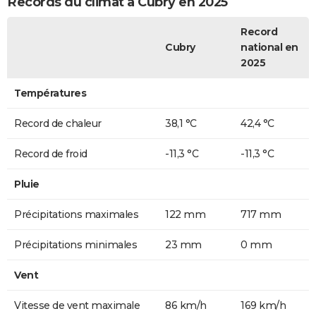
Records du climat à Cubry en 2025
Record
Cubry
national en
2025
Températures
Record de chaleur
38,1 °C
42,4 °C
Record de froid
-11,3 °C
-11,3 °C
Pluie
Précipitations maximales
122 mm
717 mm
Précipitations minimales
23 mm
0 mm
Vent
Vitesse de vent maximale
86 km/h
169 km/h