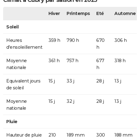
Climat à Cubry par saison en 2025
Hiver
Printemps
Eté
Automne
Soleil
Heures
359 h
790 h
670
306 h
d'ensoleillement
h
Moyenne
361 h
757 h
677
318 h
nationale
h
Equivalent jours
15 j
33 j
28 j
13 j
de soleil
Moyenne
15 j
32 j
28 j
13 j
nationale
Pluie
Hauteur de pluie
210
189 mm
300
188 mm