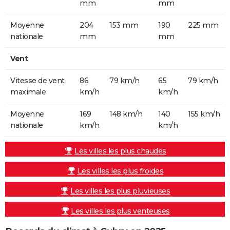
mm
mm
Moyenne
204
153 mm
190
225 mm
nationale
mm
mm
Vent
Vitesse de vent
86
79 km/h
65
79 km/h
maximale
km/h
km/h
Moyenne
169
148 km/h
140
155 km/h
nationale
km/h
km/h
Les villes les plus chaudes
Les villes les plus froides
Les villes les plus pluvieuses
Les villes les plus venteuses