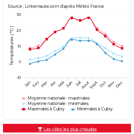
Source : Linternaute.com d'après Météo France
30
Températures ( °C )
20
10
0
-10
Fev
Nov
Jan
Mar
Avr
Mai
Juin
Juil
Aout
Sept
Oct
Dec
Moyenne nationale : maximales
Moyenne nationale : minimales
Maximales à Cubry
Minimales à Cubry
Les villes les plus chaudes