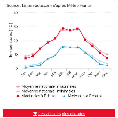
Source : Linternaute.com d'après Météo France
40
Températures ( °C )
30
20
10
0
Fev
Nov
Jan
Mar
Avr
Mai
Juin
Juil
Aout
Sept
Oct
Dec
Moyenne nationale : maximales
Moyenne nationale : minimales
Maximales à Échalot
Minimales à Échalot
Les villes les plus chaudes