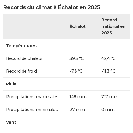
Records du climat à Échalot en 2025
Record
Échalot
national en
2025
Températures
Record de chaleur
39,3 °C
42,4 °C
Record de froid
-7,3 °C
-11,3 °C
Pluie
Précipitations maximales
148 mm
717 mm
Précipitations minimales
27 mm
0 mm
Vent