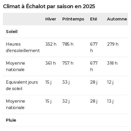
Climat à Échalot par saison en 2025
Hiver
Printemps
Eté
Automne
Soleil
Heures
352 h
785 h
677
279 h
d'ensoleillement
h
Moyenne
361 h
757 h
677
318 h
nationale
h
Equivalent jours
15 j
33 j
28 j
12 j
de soleil
Moyenne
15 j
32 j
28 j
13 j
nationale
Pluie