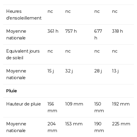
Heures
nc
nc
nc
nc
d'ensoleillement
Moyenne
361 h
757 h
677
318 h
nationale
h
Equivalent jours
nc
nc
nc
nc
de soleil
Moyenne
15 j
32 j
28 j
13 j
nationale
Pluie
Hauteur de pluie
156
109 mm
150
192 mm
mm
mm
Moyenne
204
153 mm
190
225 mm
nationale
mm
mm