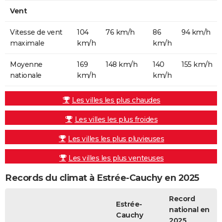
Vent
Vitesse de vent
104
76 km/h
86
94 km/h
maximale
km/h
km/h
Moyenne
169
148 km/h
140
155 km/h
nationale
km/h
km/h
Les villes les plus chaudes
Les villes les plus froides
Les villes les plus pluvieuses
Les villes les plus venteuses
Records du climat à Estrée-Cauchy en 2025
Record
Estrée-
national en
Cauchy
2025