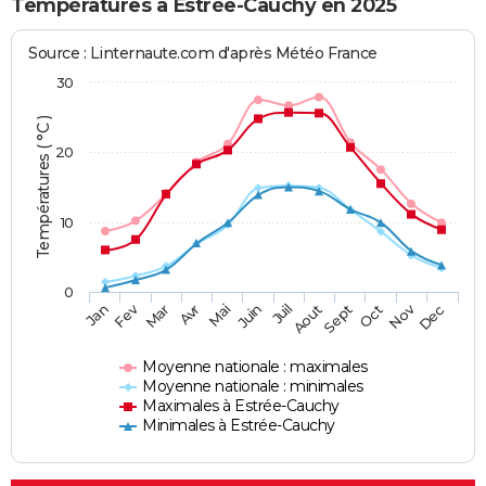
Températures à Estrée-Cauchy en 2025
Source : Linternaute.com d'après Météo France
30
Températures ( °C )
20
10
0
Fev
Nov
Jan
Mar
Avr
Mai
Juin
Juil
Aout
Sept
Oct
Dec
Moyenne nationale : maximales
Moyenne nationale : minimales
Maximales à Estrée-Cauchy
Minimales à Estrée-Cauchy