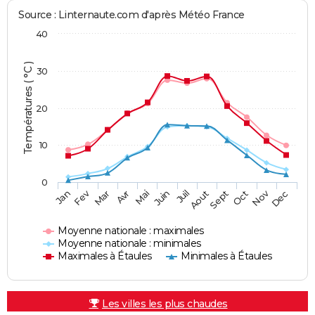
Source : Linternaute.com d'après Météo France
40
Températures ( °C )
30
20
10
0
Fev
Nov
Jan
Mar
Avr
Mai
Juin
Juil
Aout
Sept
Oct
Dec
Moyenne nationale : maximales
Moyenne nationale : minimales
Maximales à Étaules
Minimales à Étaules
Les villes les plus chaudes