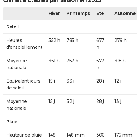
Climat à Étaules par saison en 2025
Hiver
Printemps
Eté
Automne
Soleil
Heures
352 h
785 h
677
279 h
d'ensoleillement
h
Moyenne
361 h
757 h
677
318 h
nationale
h
Equivalent jours
15 j
33 j
28 j
12 j
de soleil
Moyenne
15 j
32 j
28 j
13 j
nationale
Pluie
Hauteur de pluie
148
148 mm
306
175 mm