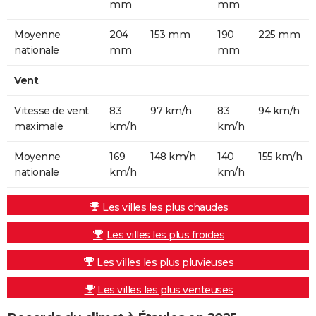
mm
mm
Moyenne
204
153 mm
190
225 mm
nationale
mm
mm
Vent
Vitesse de vent
83
97 km/h
83
94 km/h
maximale
km/h
km/h
Moyenne
169
148 km/h
140
155 km/h
nationale
km/h
km/h
Les villes les plus chaudes
Les villes les plus froides
Les villes les plus pluvieuses
Les villes les plus venteuses