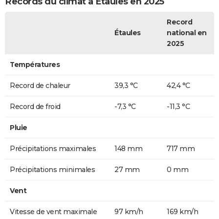
Records du climat à Étaules en 2025
Record
Étaules
national en
2025
Températures
Record de chaleur
39,3 °C
42,4 °C
Record de froid
-7,3 °C
-11,3 °C
Pluie
Précipitations maximales
148 mm
717 mm
Précipitations minimales
27 mm
0 mm
Vent
Vitesse de vent maximale
97 km/h
169 km/h