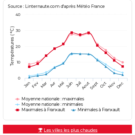
Source : Linternaute.com d'après Météo France
40
Températures ( °C )
30
20
10
0
Fev
Nov
Jan
Mar
Avr
Mai
Juin
Juil
Aout
Sept
Oct
Dec
Moyenne nationale : maximales
Moyenne nationale : minimales
Maximales à Franxault
Minimales à Franxault
Les villes les plus chaudes