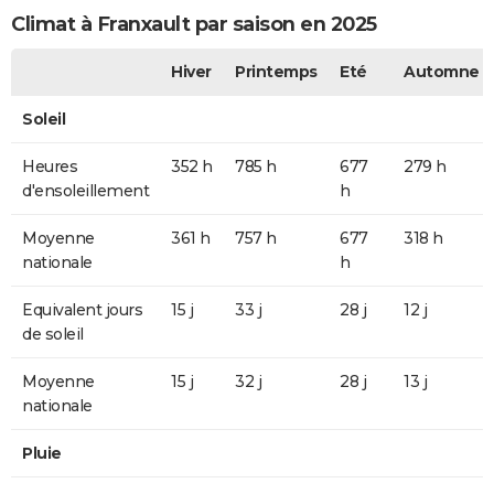
Climat à Franxault par saison en 2025
Hiver
Printemps
Eté
Automne
Soleil
Heures
352 h
785 h
677
279 h
d'ensoleillement
h
Moyenne
361 h
757 h
677
318 h
nationale
h
Equivalent jours
15 j
33 j
28 j
12 j
de soleil
Moyenne
15 j
32 j
28 j
13 j
nationale
Pluie