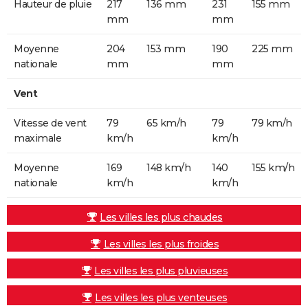
Hauteur de pluie
217
136 mm
231
155 mm
mm
mm
Moyenne
204
153 mm
190
225 mm
nationale
mm
mm
Vent
Vitesse de vent
79
65 km/h
79
79 km/h
maximale
km/h
km/h
Moyenne
169
148 km/h
140
155 km/h
nationale
km/h
km/h
Les villes les plus chaudes
Les villes les plus froides
Les villes les plus pluvieuses
Les villes les plus venteuses