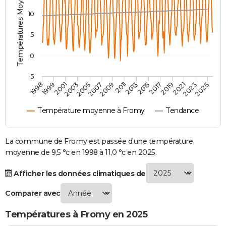
Températures Moyennes ( °C )
City break
Voyage de noces
Climat
Destinations
Voyage nature
Forum
+
PHOTO
10
GUIDES D'ACHAT
5
BONS PLANS
0
CARTE DE VOEUX
-5
2011
2013
2015
2017
2019
2021
2023
2025
1998
1999
2001
2003
2005
2007
2009
Carte Bonne année
Carte Pâques
Carte de Noël
Carte Saint-Valentin
Carte d'anniversaire
DICTIONNAIRE
Température moyenne à Fromy
Tendance
Biographies
Expressions
Dictionnaire
Citations
Proverbes
PROGRAMME TV
COPAINS D'AVANT
La commune de Fromy est passée d'une température
moyenne de 9,5 °c en 1998 à 11,0 °c en 2025.
Se connecter
Collèges
Universités
Service militaire
S'inscrire
Lycées
Primaires
Entreprises
Avis de recherche
AVIS DE DÉCÈS
Afficher les données climatiques de
FORUM
Comparer avec
Lifestyle
Sport
Television
Cinema
Bricolage
Culture
Auto
Voyage
Températures à Fromy en 2025