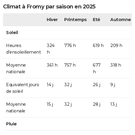
Climat à Fromy par saison en 2025
Hiver
Printemps
Eté
Automne
Soleil
Heures
324
776 h
619 h
209 h
d'ensoleillement
h
Moyenne
361 h
757 h
677
318 h
nationale
h
Equivalent jours
14 j
32 j
26 j
9 j
de soleil
Moyenne
15 j
32 j
28 j
13 j
nationale
Pluie