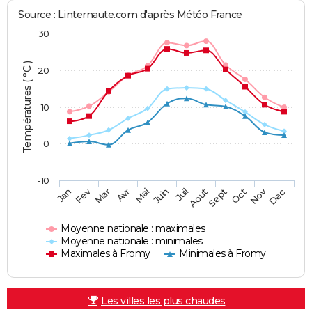
Source : Linternaute.com d'après Météo France
30
Températures ( °C )
20
10
0
-10
Fev
Nov
Jan
Mar
Avr
Mai
Juin
Juil
Aout
Sept
Oct
Dec
Moyenne nationale : maximales
Moyenne nationale : minimales
Maximales à Fromy
Minimales à Fromy
Les villes les plus chaudes