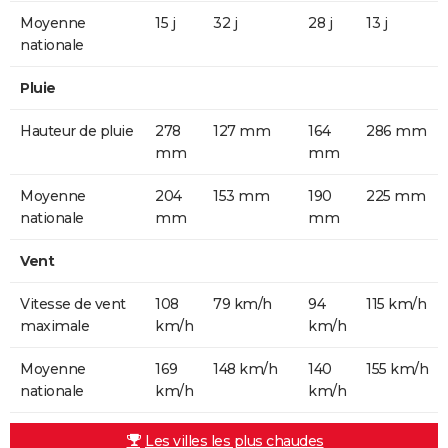
Moyenne
15 j
32 j
28 j
13 j
nationale
Pluie
Hauteur de pluie
278
127 mm
164
286 mm
mm
mm
Moyenne
204
153 mm
190
225 mm
nationale
mm
mm
Vent
Vitesse de vent
108
79 km/h
94
115 km/h
maximale
km/h
km/h
Moyenne
169
148 km/h
140
155 km/h
nationale
km/h
km/h
Les villes les plus chaudes