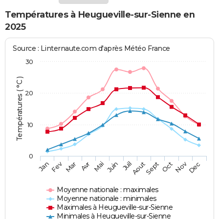
Températures à Heugueville-sur-Sienne en
2025
Source : Linternaute.com d'après Météo France
30
Températures ( °C )
20
10
0
Fev
Nov
Jan
Mar
Avr
Mai
Juin
Juil
Aout
Sept
Oct
Dec
Moyenne nationale : maximales
Moyenne nationale : minimales
Maximales à Heugueville-sur-Sienne
Minimales à Heugueville-sur-Sienne