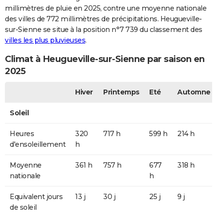
millimètres de pluie en 2025, contre une moyenne nationale
des villes de 772 millimètres de précipitations. Heugueville-
sur-Sienne se situe à la position n°7 739 du classement des
villes les plus pluvieuses
.
Climat à Heugueville-sur-Sienne par saison en
2025
Hiver
Printemps
Eté
Automne
Soleil
Heures
320
717 h
599 h
214 h
d'ensoleillement
h
Moyenne
361 h
757 h
677
318 h
nationale
h
Equivalent jours
13 j
30 j
25 j
9 j
de soleil