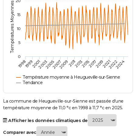
Températures Moyennes ( °C )
20
City break
Voyage de noces
Climat
Destinations
Voyage nature
Forum
+
PHOTO
15
GUIDES D'ACHAT
10
BONS PLANS
5
CARTE DE VOEUX
Carte Bonne année
Carte Pâques
Carte de Noël
Carte Saint-Valentin
Carte d'anniversaire
DICTIONNAIRE
0
2007
2021
2009
2022
1998
2011
2024
1999
2013
2001
2015
2003
2017
2005
2019
Biographies
Expressions
Dictionnaire
Citations
Proverbes
PROGRAMME TV
Température moyenne à Heugueville-sur-Sienne
COPAINS D'AVANT
Tendance
Se connecter
Collèges
Universités
Service militaire
S'inscrire
Lycées
Primaires
Entreprises
Avis de recherche
AVIS DE DÉCÈS
La commune de Heugueville-sur-Sienne est passée d'une
FORUM
température moyenne de 11,0 °c en 1998 à 11,7 °c en 2025.
Lifestyle
Sport
Television
Cinema
Bricolage
Culture
Auto
Voyage
Afficher les données climatiques de
Comparer avec