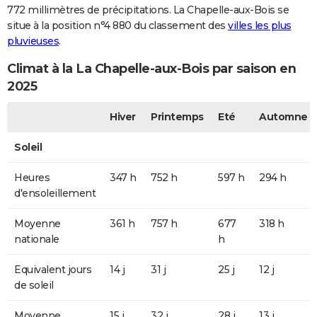
772 millimètres de précipitations. La Chapelle-aux-Bois se
situe à la position n°4 880 du classement des
villes les plus
pluvieuses
.
Climat à la La Chapelle-aux-Bois par saison en
2025
Hiver
Printemps
Eté
Automne
Soleil
Heures
347 h
752 h
597 h
294 h
d'ensoleillement
Moyenne
361 h
757 h
677
318 h
nationale
h
Equivalent jours
14 j
31 j
25 j
12 j
de soleil
Moyenne
15 j
32 j
28 j
13 j