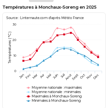
Températures à Monchaux-Soreng en 2025
Source : Linternaute.com d'après Météo France
30
Températures ( °C )
20
10
0
Fev
Nov
Jan
Mar
Avr
Mai
Juin
Juil
Aout
Sept
Oct
Dec
Moyenne nationale : maximales
Moyenne nationale : minimales
Maximales à Monchaux-Soreng
Minimales à Monchaux-Soreng