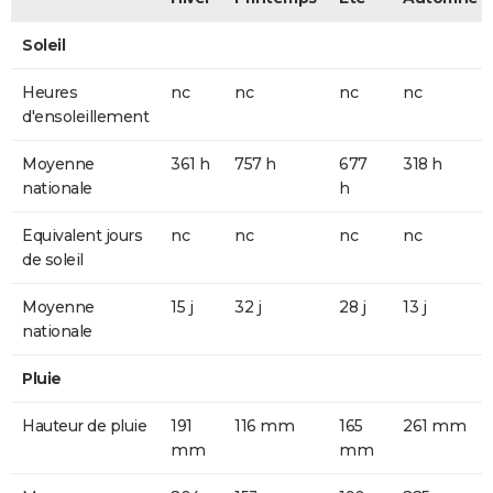
Soleil
Heures
nc
nc
nc
nc
d'ensoleillement
Moyenne
361 h
757 h
677
318 h
nationale
h
Equivalent jours
nc
nc
nc
nc
de soleil
Moyenne
15 j
32 j
28 j
13 j
nationale
Pluie
Hauteur de pluie
191
116 mm
165
261 mm
mm
mm