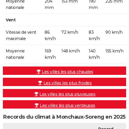
Moyenne
204
153 mm
190
225 mm
nationale
mm
mm
Vent
Vitesse de vent
86
72 km/h
83
90 km/h
maximale
km/h
km/h
Moyenne
169
148 km/h
140
155 km/h
nationale
km/h
km/h
Les villes les plus chaudes
Les villes les plus froides
Les villes les plus pluvieuses
Les villes les plus venteuses
Records du climat à Monchaux-Soreng en 2025
Record