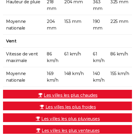
Hauteur de pluie
218
204 mm
363
325 mm
mm
mm
Moyenne
204
153 mm
190
225 mm
nationale
mm
mm
Vent
Vitesse de vent
86
61 km/h
61
86 km/h
maximale
km/h
km/h
Moyenne
169
148 km/h
140
155 km/h
nationale
km/h
km/h
Les villes les plus chaudes
Les villes les plus froides
Les villes les plus pluvieuses
Les villes les plus venteuses