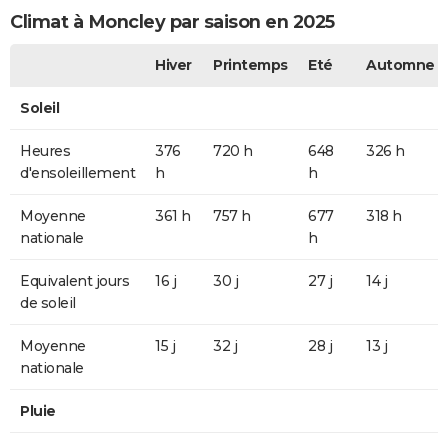
Climat à Moncley par saison en 2025
Hiver
Printemps
Eté
Automne
Soleil
Heures
376
720 h
648
326 h
d'ensoleillement
h
h
Moyenne
361 h
757 h
677
318 h
nationale
h
Equivalent jours
16 j
30 j
27 j
14 j
de soleil
Moyenne
15 j
32 j
28 j
13 j
nationale
Pluie