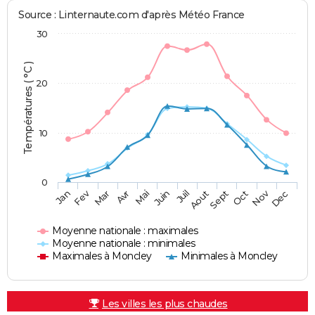
Source : Linternaute.com d'après Météo France
30
Températures ( °C )
20
10
0
Fev
Nov
Jan
Mar
Avr
Mai
Juin
Juil
Aout
Sept
Oct
Dec
Moyenne nationale : maximales
Moyenne nationale : minimales
Maximales à Moncley
Minimales à Moncley
Les villes les plus chaudes