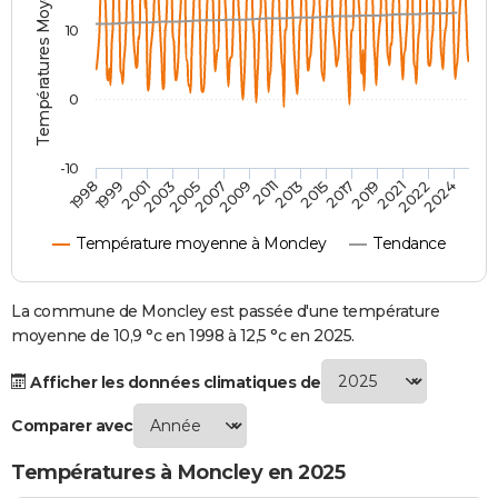
Températures Moyennes ( °C )
City break
Voyage de noces
Climat
Destinations
Voyage nature
Forum
+
PHOTO
10
GUIDES D'ACHAT
0
BONS PLANS
CARTE DE VOEUX
-10
1998
1999
2001
2003
2005
2007
2009
2011
2013
2015
2017
2019
2021
2022
2024
Carte Bonne année
Carte Pâques
Carte de Noël
Carte Saint-Valentin
Carte d'anniversaire
DICTIONNAIRE
Température moyenne à Moncley
Tendance
Biographies
Expressions
Dictionnaire
Citations
Proverbes
PROGRAMME TV
COPAINS D'AVANT
La commune de Moncley est passée d'une température
moyenne de 10,9 °c en 1998 à 12,5 °c en 2025.
Se connecter
Collèges
Universités
Service militaire
S'inscrire
Lycées
Primaires
Entreprises
Avis de recherche
AVIS DE DÉCÈS
Afficher les données climatiques de
FORUM
Comparer avec
Lifestyle
Sport
Television
Cinema
Bricolage
Culture
Auto
Voyage
Températures à Moncley en 2025