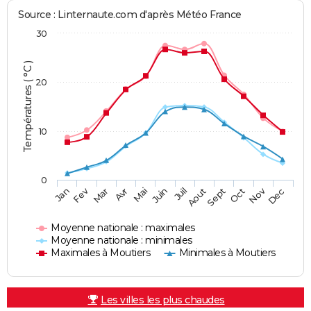
Source : Linternaute.com d'après Météo France
30
Températures ( °C )
20
10
0
Fev
Nov
Jan
Mar
Avr
Mai
Juin
Juil
Aout
Sept
Oct
Dec
Moyenne nationale : maximales
Moyenne nationale : minimales
Maximales à Moutiers
Minimales à Moutiers
Les villes les plus chaudes