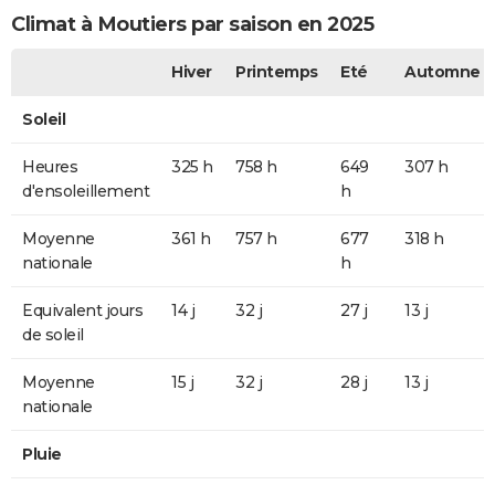
Climat à Moutiers par saison en 2025
Hiver
Printemps
Eté
Automne
Soleil
Heures
325 h
758 h
649
307 h
d'ensoleillement
h
Moyenne
361 h
757 h
677
318 h
nationale
h
Equivalent jours
14 j
32 j
27 j
13 j
de soleil
Moyenne
15 j
32 j
28 j
13 j
nationale
Pluie