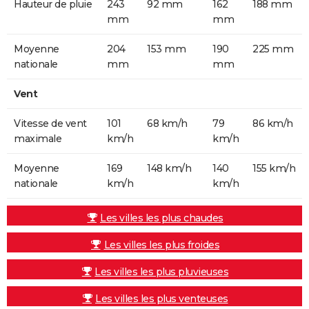
Hauteur de pluie
243
92 mm
162
188 mm
mm
mm
Moyenne
204
153 mm
190
225 mm
nationale
mm
mm
Vent
Vitesse de vent
101
68 km/h
79
86 km/h
maximale
km/h
km/h
Moyenne
169
148 km/h
140
155 km/h
nationale
km/h
km/h
Les villes les plus chaudes
Les villes les plus froides
Les villes les plus pluvieuses
Les villes les plus venteuses