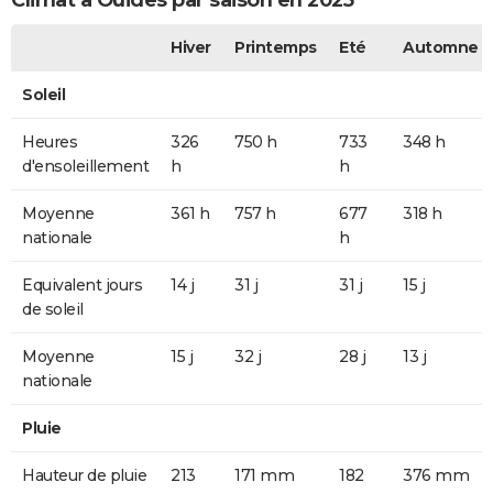
Climat à Ouides par saison en 2025
Hiver
Printemps
Eté
Automne
Soleil
Heures
326
750 h
733
348 h
d'ensoleillement
h
h
Moyenne
361 h
757 h
677
318 h
nationale
h
Equivalent jours
14 j
31 j
31 j
15 j
de soleil
Moyenne
15 j
32 j
28 j
13 j
nationale
Pluie
Hauteur de pluie
213
171 mm
182
376 mm