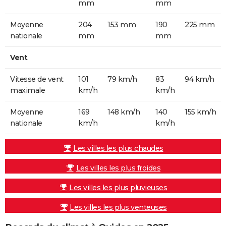
mm
mm
Moyenne
204
153 mm
190
225 mm
nationale
mm
mm
Vent
Vitesse de vent
101
79 km/h
83
94 km/h
maximale
km/h
km/h
Moyenne
169
148 km/h
140
155 km/h
nationale
km/h
km/h
Les villes les plus chaudes
Les villes les plus froides
Les villes les plus pluvieuses
Les villes les plus venteuses