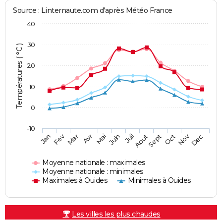
Source : Linternaute.com d'après Météo France
40
30
Températures ( °C )
20
10
0
-10
Fev
Nov
Jan
Mar
Avr
Mai
Juin
Juil
Aout
Sept
Oct
Dec
Moyenne nationale : maximales
Moyenne nationale : minimales
Maximales à Ouides
Minimales à Ouides
Les villes les plus chaudes