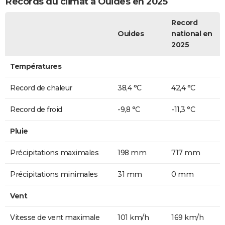
Records du climat à Ouides en 2025
Record
Ouides
national en
2025
Températures
Record de chaleur
38,4 °C
42,4 °C
Record de froid
-9,8 °C
-11,3 °C
Pluie
Précipitations maximales
198 mm
717 mm
Précipitations minimales
31 mm
0 mm
Vent
Vitesse de vent maximale
101 km/h
169 km/h