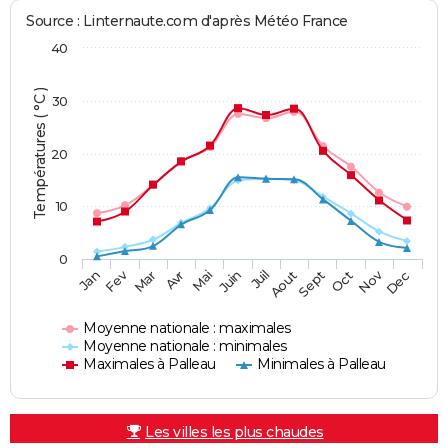
Source : Linternaute.com d'après Météo France
40
Températures ( °C )
30
20
10
0
Fev
Nov
Jan
Mar
Avr
Mai
Juin
Juil
Aout
Sept
Oct
Dec
Moyenne nationale : maximales
Moyenne nationale : minimales
Maximales à Palleau
Minimales à Palleau
Les villes les plus chaudes