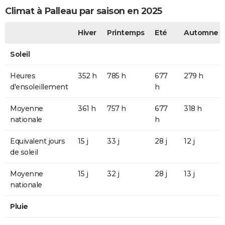
Climat à Palleau par saison en 2025
Hiver
Printemps
Eté
Automne
Soleil
Heures
352 h
785 h
677
279 h
d'ensoleillement
h
Moyenne
361 h
757 h
677
318 h
nationale
h
Equivalent jours
15 j
33 j
28 j
12 j
de soleil
Moyenne
15 j
32 j
28 j
13 j
nationale
Pluie