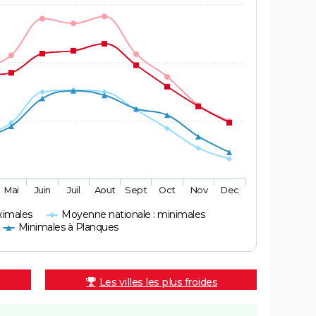
Mai
Juin
Juil
Aout
Sept
Oct
Nov
Dec
ximales
Moyenne nationale : minimales
Minimales à Planques
Les villes les plus froides