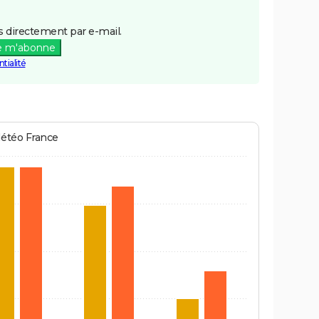
 directement par e-mail.
e m'abonne
tialité
Météo France