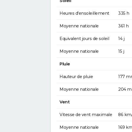
Soleil
Heures d'ensoleillement
335 h
Moyenne nationale
361 h
Equivalent jours de soleil
14 j
Moyenne nationale
15 j
Pluie
Hauteur de pluie
177 
Moyenne nationale
204 
Vent
Vitesse de vent maximale
86 km
Moyenne nationale
169 k