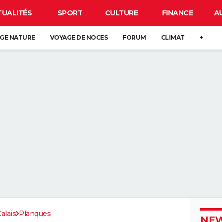
TUALITÉS
SPORT
CULTURE
FINANCE
A
GE NATURE
VOYAGE DE NOCES
FORUM
CLIMAT
+
alais
Planques
NEW