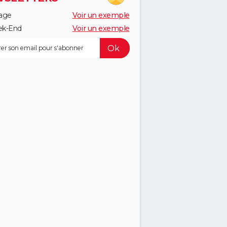
age
Voir un exemple
k-End
Voir un exemple