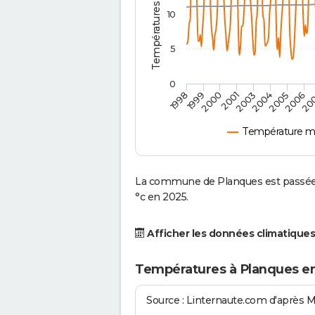
10
5
0
2004
1999
2005
2000
2006
2001
20
2003
1998
Température m
La commune de Planques est passée d
°c en 2025.
Afficher les données climatiques
Températures à Planques e
Source : Linternaute.com d'après 