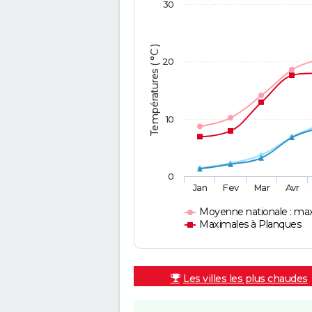
30
Températures ( °C )
20
10
0
Jan
Fev
Mar
Avr
Moyenne nationale : ma
Maximales à Planques
Les villes les plus chaudes