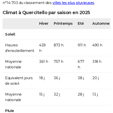
n°14 703 du classement des
villes les plus pluvieuses
.
Climat à Quercitello par saison en 2025
Hiver
Printemps
Eté
Automne
Soleil
Heures
439
873 h
911 h
490 h
d'ensoleillement
h
Moyenne
361 h
757 h
677
318 h
nationale
h
Equivalent jours
18 j
36 j
38 j
20 j
de soleil
Moyenne
15 j
32 j
28 j
13 j
nationale
Pluie