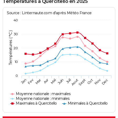
Températures à Quercitello en 2025
Source : Linternaute.com d'après Météo France
40
Températures ( °C )
30
20
10
0
Fev
Nov
Jan
Mar
Avr
Mai
Juin
Juil
Aout
Sept
Oct
Dec
Moyenne nationale : maximales
Moyenne nationale : minimales
Maximales à Quercitello
Minimales à Quercitello