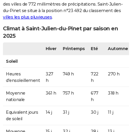
des villes de 772 millimètres de précipitations. Saint-Julien-
du-Pinet se situe à la position n°23 492 du classement des
villes les plus pluvieuses
.
Climat à Saint-Julien-du-Pinet par saison en
2025
Hiver
Printemps
Eté
Automne
Soleil
Heures
327
749 h
722
270 h
d'ensoleillement
h
h
Moyenne
361 h
757 h
677
318 h
nationale
h
Equivalent jours
14 j
31 j
30 j
11 j
de soleil
Moyenne
15 j
32 j
28 j
13 j