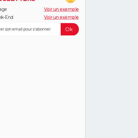
age
Voir un exemple
k-End
Voir un exemple