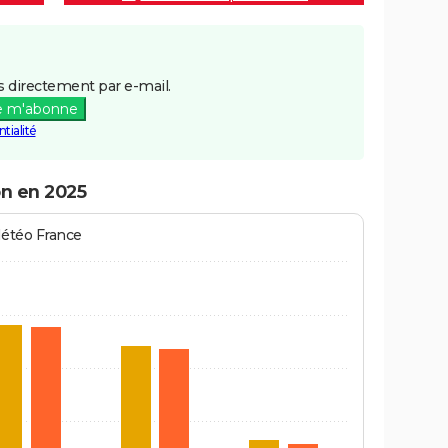
 directement par e-mail.
e m'abonne
tialité
on en 2025
Météo France