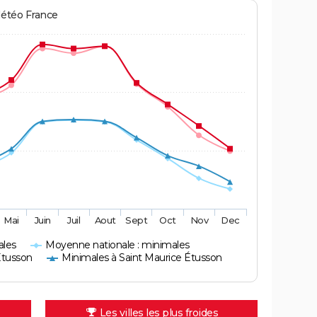
Météo France
Mai
Juin
Juil
Aout
Sept
Oct
Nov
Dec
ales
Moyenne nationale : minimales
Étusson
Minimales à Saint Maurice Étusson
Les villes les plus froides