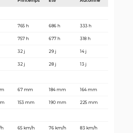
Printemps
Eté
Automne
765 h
686 h
333 h
757 h
677 h
318 h
32 j
29 j
14 j
32 j
28 j
13 j
mm
67 mm
184 mm
164 mm
mm
153 mm
190 mm
225 mm
/h
65 km/h
76 km/h
83 km/h