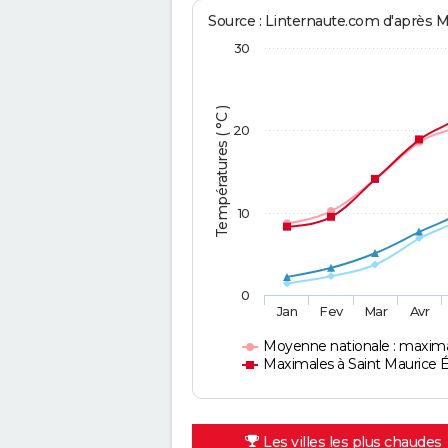
Source : Linternaute.com d'après 
30
Températures ( °C )
20
10
0
Jan
Fev
Mar
Avr
Moyenne nationale : maxim
Maximales à Saint Maurice 
Les villes les plus chaudes