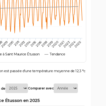
08
2011
2015
2019
2023
2010
2014
2018
2021
2025
2009
2013
2016
2020
2024
à Saint Maurice Étusson
Tendance
n est passée d'une température moyenne de 12,3 °c
Comparer avec
 de
ce Étusson en 2025