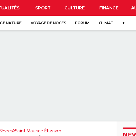
TUALITÉS
SPORT
CULTURE
FINANCE
A
GE NATURE
VOYAGE DE NOCES
FORUM
CLIMAT
+
Sèvres
Saint Maurice Étusson
NEW