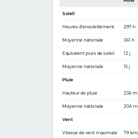
Hiver
Soleil
Heures d'ensoleillement
297 h
Moyenne nationale
361 h
Equivalent jours de soleil
12 j
Moyenne nationale
15 j
Pluie
Hauteur de pluie
236 
Moyenne nationale
204 
Vent
Vitesse de vent maximale
79 km