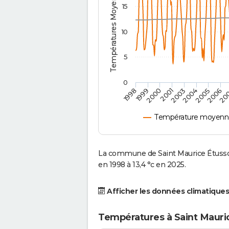
Températures Moyennes ( °C )
15
10
5
0
2000
2004
20
1999
2003
2006
1998
2001
2005
Température moyenne 
La commune de Saint Maurice Étusso
en 1998 à 13,4 °c en 2025.
Afficher les données climatiques
Températures à Saint Mauri