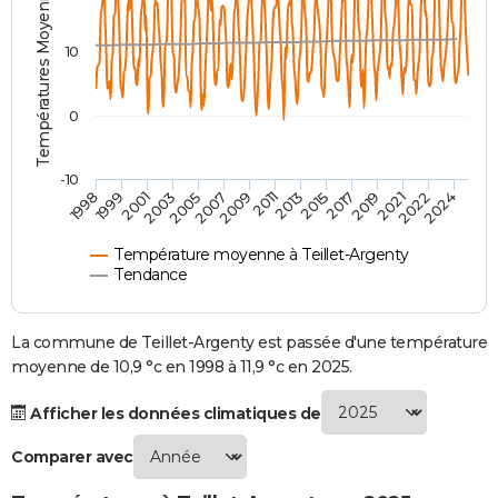
Températures Moyennes ( °C )
City break
Voyage de noces
Climat
Destinations
Voyage nature
Forum
+
PHOTO
10
GUIDES D'ACHAT
0
BONS PLANS
CARTE DE VOEUX
-10
1998
1999
2001
2003
2005
2007
2009
2011
2013
2015
2017
2019
2021
2022
2024
Carte Bonne année
Carte Pâques
Carte de Noël
Carte Saint-Valentin
Carte d'anniversaire
DICTIONNAIRE
Biographies
Expressions
Dictionnaire
Citations
Proverbes
PROGRAMME TV
Température moyenne à Teillet-Argenty
Tendance
COPAINS D'AVANT
Se connecter
Collèges
Universités
Service militaire
S'inscrire
Lycées
Primaires
Entreprises
Avis de recherche
La commune de Teillet-Argenty est passée d'une température
AVIS DE DÉCÈS
moyenne de 10,9 °c en 1998 à 11,9 °c en 2025.
FORUM
Afficher les données climatiques de
Lifestyle
Sport
Television
Cinema
Bricolage
Culture
Auto
Voyage
Comparer avec