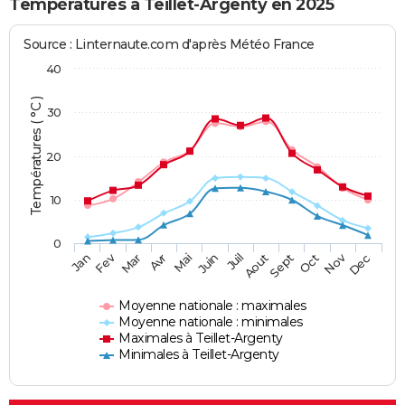
Températures à Teillet-Argenty en 2025
Source : Linternaute.com d'après Météo France
40
Températures ( °C )
30
20
10
0
Fev
Nov
Jan
Mar
Avr
Mai
Juin
Juil
Aout
Sept
Oct
Dec
Moyenne nationale : maximales
Moyenne nationale : minimales
Maximales à Teillet-Argenty
Minimales à Teillet-Argenty