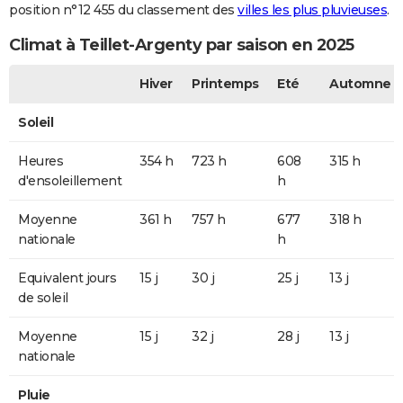
position n°12 455 du classement des
villes les plus pluvieuses
.
Climat à Teillet-Argenty par saison en 2025
Hiver
Printemps
Eté
Automne
Soleil
Heures
354 h
723 h
608
315 h
d'ensoleillement
h
Moyenne
361 h
757 h
677
318 h
nationale
h
Equivalent jours
15 j
30 j
25 j
13 j
de soleil
Moyenne
15 j
32 j
28 j
13 j
nationale
Pluie