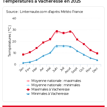
Températures à Vacheresse en 2025
Source : Linternaute.com d'après Météo France
40
Températures ( °C )
30
20
10
0
Fev
Nov
Jan
Mar
Avr
Mai
Juin
Juil
Aout
Sept
Oct
Dec
Moyenne nationale : maximales
Moyenne nationale : minimales
Maximales à Vacheresse
Minimales à Vacheresse