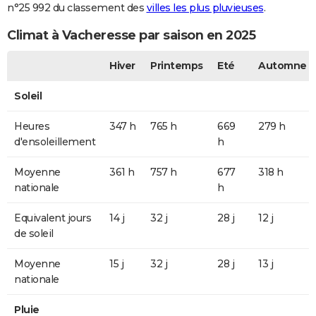
n°25 992 du classement des
villes les plus pluvieuses
.
Climat à Vacheresse par saison en 2025
Hiver
Printemps
Eté
Automne
Soleil
Heures
347 h
765 h
669
279 h
d'ensoleillement
h
Moyenne
361 h
757 h
677
318 h
nationale
h
Equivalent jours
14 j
32 j
28 j
12 j
de soleil
Moyenne
15 j
32 j
28 j
13 j
nationale
Pluie