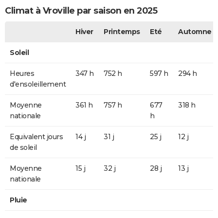
Climat à Vroville par saison en 2025
Hiver
Printemps
Eté
Automne
Soleil
Heures
347 h
752 h
597 h
294 h
d'ensoleillement
Moyenne
361 h
757 h
677
318 h
nationale
h
Equivalent jours
14 j
31 j
25 j
12 j
de soleil
Moyenne
15 j
32 j
28 j
13 j
nationale
Pluie