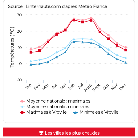
Source : Linternaute.com d'après Météo France
30
Températures ( °C )
20
10
0
-10
Fev
Nov
Jan
Mar
Avr
Mai
Juin
Juil
Aout
Sept
Oct
Dec
Moyenne nationale : maximales
Moyenne nationale : minimales
Maximales à Vroville
Minimales à Vroville
Les villes les plus chaudes