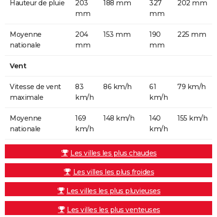
Hauteur de pluie
203
188 mm
327
202 mm
mm
mm
Moyenne
204
153 mm
190
225 mm
nationale
mm
mm
Vent
Vitesse de vent
83
86 km/h
61
79 km/h
maximale
km/h
km/h
Moyenne
169
148 km/h
140
155 km/h
nationale
km/h
km/h
Les villes les plus chaudes
Les villes les plus froides
Les villes les plus pluvieuses
Les villes les plus venteuses