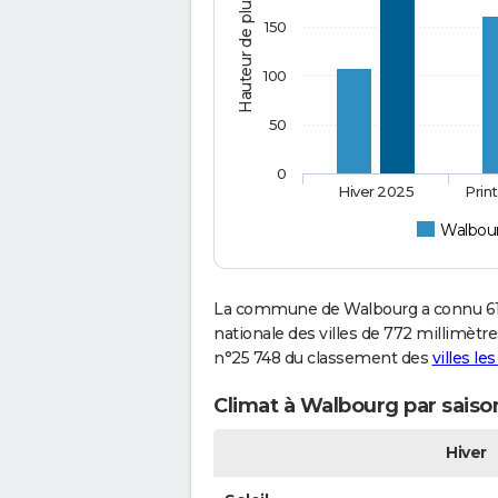
Hauteur de pluie (mm)
150
100
50
0
Hiver 2025
Prin
Walbou
La commune de Walbourg a connu 613
nationale des villes de 772 millimètre
n°25 748 du classement des
villes le
Climat à Walbourg par saiso
Hiver