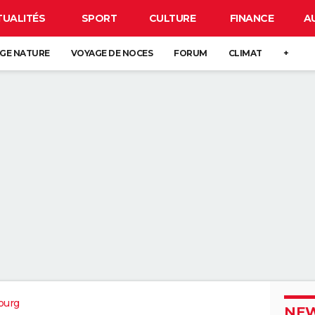
TUALITÉS
SPORT
CULTURE
FINANCE
A
GE NATURE
VOYAGE DE NOCES
FORUM
CLIMAT
+
ourg
NEW