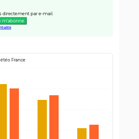
 directement par e-mail.
e m'abonne
tialité
Météo France