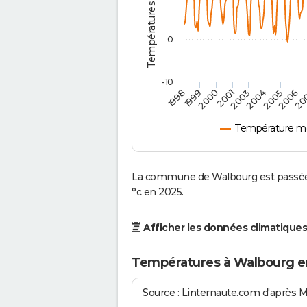
0
-10
2001
2004
1998
2006
2000
2003
2005
1999
20
Température m
La commune de Walbourg est passée d
°c en 2025.
Afficher les données climatiques
Températures à Walbourg e
Source : Linternaute.com d'après 