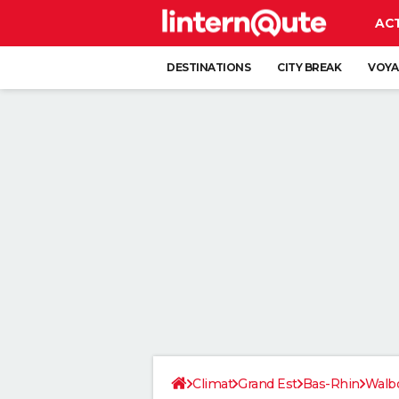
AC
DESTINATIONS
CITY BREAK
VOYA
Climat
Grand Est
Bas-Rhin
Walb