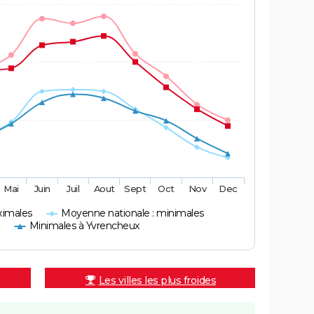
Mai
Juin
Juil
Aout
Sept
Oct
Nov
Dec
ximales
Moyenne nationale : minimales
x
Minimales à Yvrencheux
Les villes les plus froides