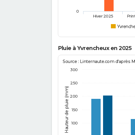
0
Hiver 2025
Pri
Yvrench
Pluie à Yvrencheux en 2025
Source : Linternaute.com d'après 
300
250
Hauteur de pluie (mm)
200
150
100