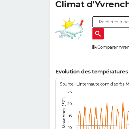
Climat d'
Yvrenc
Comparer Yvrenc
Evolution des températures
Source : Linternaute.com d'après 
25
Températures Moyennes ( °C )
20
15
10