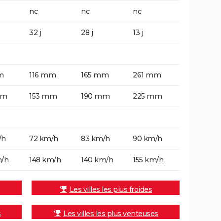
nc
nc
nc
32 j
28 j
13 j
m
116 mm
165 mm
261 mm
mm
153 mm
190 mm
225 mm
/h
72 km/h
83 km/h
90 km/h
m/h
148 km/h
140 km/h
155 km/h
Les villes les plus froides
s
Les villes les plus venteuses