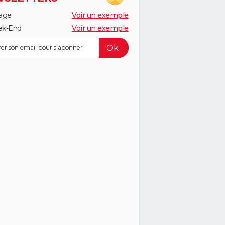
age
Voir un exemple
k-End
Voir un exemple