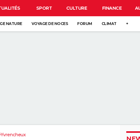
TUALITÉS
SPORT
CULTURE
FINANCE
A
GE NATURE
VOYAGE DE NOCES
FORUM
CLIMAT
+
Yvrencheux
NEW