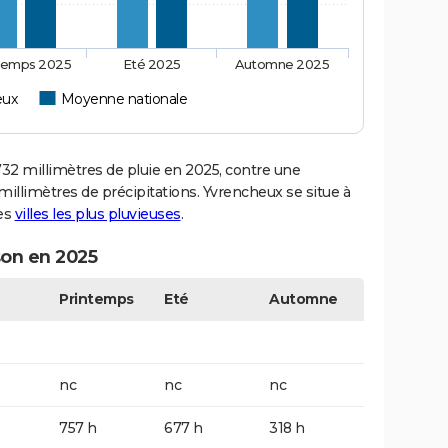
temps 2025
Eté 2025
Automne 2025
eux
Moyenne nationale
2 millimètres de pluie en 2025, contre une
illimètres de précipitations. Yvrencheux se situe à
des
villes les plus pluvieuses
.
son en 2025
Printemps
Eté
Automne
nc
nc
nc
757 h
677 h
318 h