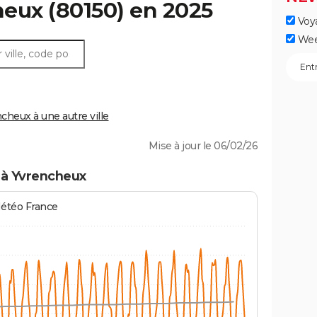
heux
(80150) en 2025
Voy
Wee
heux à une autre ville
Mise à jour le 06/02/26
 à Yvrencheux
Météo France