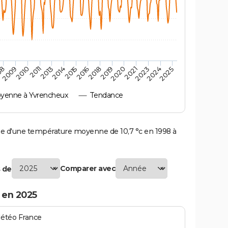
2010
2019
2011
2020
2013
2021
2023
2014
2015
2024
08
2016
2025
2009
2018
yenne à Yvrencheux
Tendance
 d'une température moyenne de 10,7 °c en 1998 à
Comparer avec
 de
 en 2025
Météo France