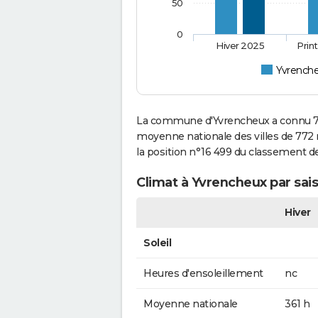
50
0
Hiver 2025
Prin
Yvrench
La commune d'Yvrencheux a connu 73
moyenne nationale des villes de 772 m
la position n°16 499 du classement 
Climat à Yvrencheux par sai
Hiver
Soleil
Heures d'ensoleillement
nc
Moyenne nationale
361 h