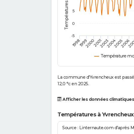
5
0
-5
2001
2003
2004
2005
1998
2006
1999
20
2000
Température mo
La commune d'Yvrencheux est passée
12,0 °c en 2025.
Afficher les données climatiques
Températures à Yvrencheux
Source : Linternaute.com d'après 