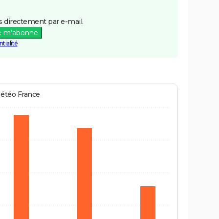
 directement par e-mail.
e m'abonne
tialité
Météo France