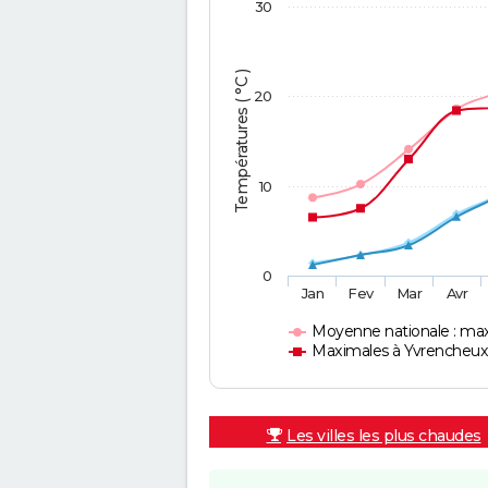
30
Températures ( °C )
20
10
0
Jan
Fev
Mar
Avr
Moyenne nationale : ma
Maximales à Yvrencheu
Les villes les plus chaudes