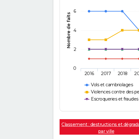
6
Nombre de faits
4
2
0
2016
2017
2018
2
Vols et cambriolages
Violences contre des p
Escroqueries et fraudes
Classement : destructions et dégrad
par ville