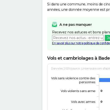
Si dans une commune, moins de cinq f
années, une donnée moyenne est pro
A ne pas manquer
Recevez nos astuces et bons plans
J
En savoir plus sur notre politique de confiden
Vols et cambriolages à Bade
Données 2025 (source : Linternaute.com d'après 
Vols sans violence contre des
personnes
Vols violents sans arme
0
Vols avec armes
0