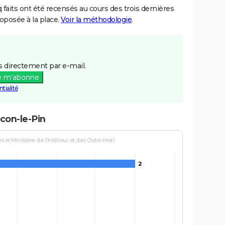
aits ont été recensés au cours des trois dernières
posée à la place.
Voir la méthodologie
.
 directement par e-mail.
e m'abonne
tialité
con-le-Pin
le Ministère de l'Intérieur et des Outre-Mer)
2