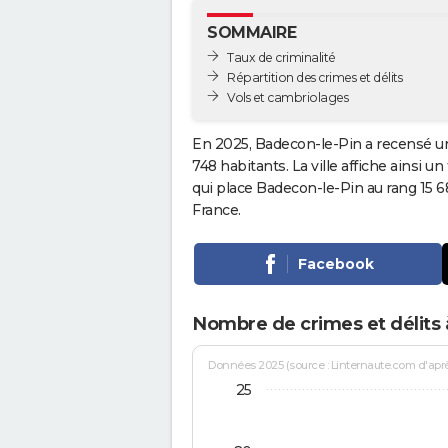
SOMMAIRE
Taux de criminalité
Répartition des crimes et délits
Vols et cambriolages
En 2025, Badecon-le-Pin a recensé un
748 habitants. La ville affiche ainsi u
qui place Badecon-le-Pin au rang 15
France.
Facebook
Nombre de crimes et délits 
Données 2025 (source : Linternaute.com d'après 
25