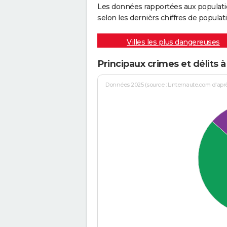
Les données rapportées aux populati
selon les dernièrs chiffres de populati
Villes les plus dangereuses
Principaux crimes et délits 
Données 2025 (source : Linternaute.com d'après 