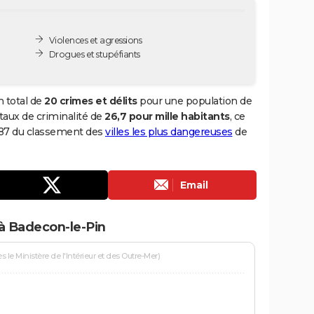
Violences et agressions
Drogues et stupéfiants
 total de
20 crimes et délits
pour une population de
n taux de criminalité de
26,7 pour mille habitants
, ce
 687 du classement des
villes les plus dangereuses
de
Email
à Badecon-le-Pin
le Ministère de l'Intérieur et des Outre-Mer)