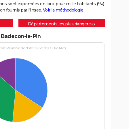
ons sont exprimées en taux pour mille habitants (‰)
on fournis par l'Insee.
Voir la méthodologie
.
Départements les plus dangereux
à Badecon-le-Pin
le Ministère de l'Intérieur et des Outre-Mer)