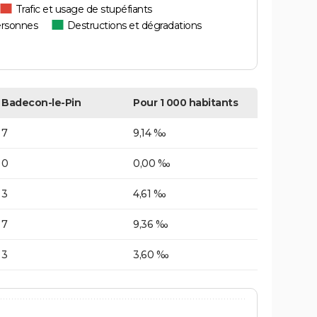
Trafic et usage de stupéfiants
ersonnes
Destructions et dégradations
Badecon-le-Pin
Pour 1 000 habitants
7
9,14 ‰
0
0,00 ‰
3
4,61 ‰
7
9,36 ‰
3
3,60 ‰