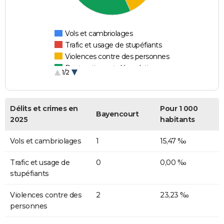
Vols et cambriolages
Trafic et usage de stupéfiants
Violences contre des personnes
Destructions et dégradations
1/2
Escroqueries et fraudes
Délits et crimes en
Pour 1 000
Bayencourt
2025
habitants
Vols et cambriolages
1
15,47 ‰
Trafic et usage de
0
0,00 ‰
stupéfiants
Violences contre des
2
23,23 ‰
personnes