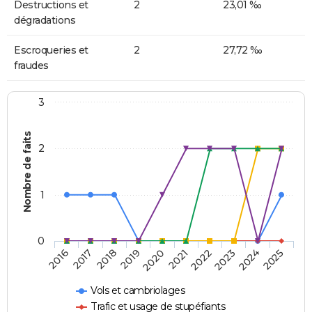
Destructions et
2
23,01 ‰
dégradations
Escroqueries et
2
27,72 ‰
fraudes
3
Nombre de faits
2
1
0
2018
2023
2019
2024
2020
2025
2016
2021
2017
2022
Vols et cambriolages
Trafic et usage de stupéfiants