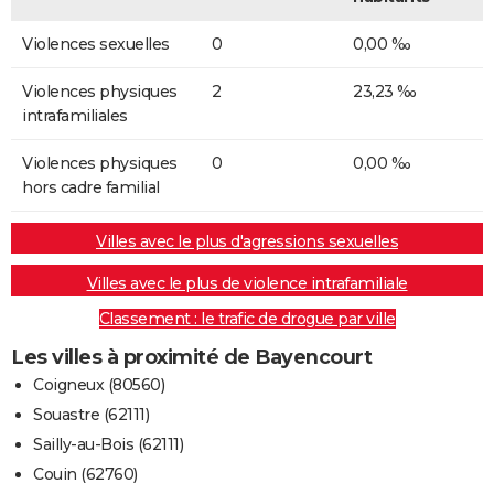
Violences sexuelles
0
0,00 ‰
Violences physiques
2
23,23 ‰
intrafamiliales
Violences physiques
0
0,00 ‰
hors cadre familial
Villes avec le plus d'agressions sexuelles
Villes avec le plus de violence intrafamiliale
Classement : le trafic de drogue par ville
Les villes à proximité de Bayencourt
Coigneux (80560)
Souastre (62111)
Sailly-au-Bois (62111)
Couin (62760)