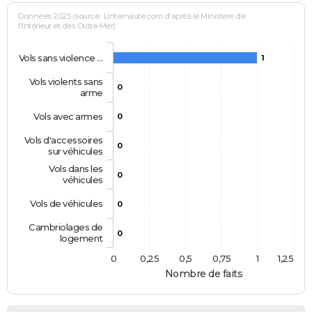
Données 2025 (source : Linternaute.com d'après le Ministère de
l'Intérieur et des Outre-Mer)
Vols sans violence …
1
Vols violents sans
0
arme
Vols avec armes
0
Vols d'accessoires
0
sur véhicules
Vols dans les
0
véhicules
Vols de véhicules
0
Cambriolages de
0
logement
0
0,25
0,5
0,75
1
1,25
Nombre de faits