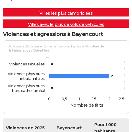
Villes les plus cambriolées
Villes avec le plus de vols de véhicules
Violences et agressions à Bayencourt
Données 2025 (source : Linternaute.com d'après le Ministère de
l'Intérieur et des Outre-Mer)
Violences sexuelles
0
Violences physiques
2
intrafamiliales
Violences physiques
0
hors cadre familial
0
0,5
1
1,5
2
2,5
Nombre de faits
Pour 1 000
Violences en 2025
Bayencourt
habitants