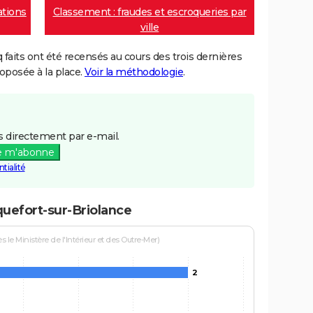
ations
Classement : fraudes et escroqueries par
ville
aits ont été recensés au cours des trois dernières
posée à la place.
Voir la méthodologie
.
 directement par e-mail.
e m'abonne
tialité
quefort-sur-Briolance
le Ministère de l'Intérieur et des Outre-Mer)
2