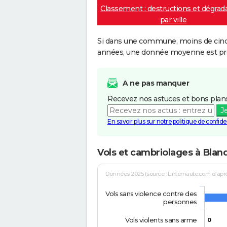
Classement : destructions et dégrad
par ville
Si dans une commune, moins de cinq f
années, une donnée moyenne est pro
A ne pas manquer
Recevez nos astuces et bons plans
J
En savoir plus sur notre politique de confiden
Vols et cambriolages à Blan
Données 2025 (source : Linternaute.com d'après 
Vols sans violence contre des
personnes
Vols violents sans arme
0