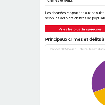
Crimes et délits
Les données rapportées aux populati
selon les dernièrs chiffres de populati
Villes les plus dangereuses
Principaux crimes et délits 
Données 2025 (source : Linternaute.com d'après 