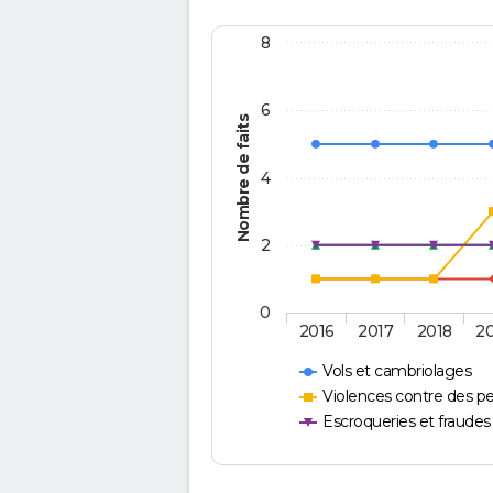
8
6
Nombre de faits
4
2
0
2016
2017
2018
2
Vols et cambriolages
Violences contre des p
Escroqueries et fraudes