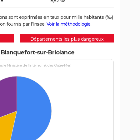
8
15,52 ‰
ons sont exprimées en taux pour mille habitants (‰)
on fournis par l'Insee.
Voir la méthodologie
.
Départements les plus dangereux
à Blanquefort-sur-Briolance
le Ministère de l'Intérieur et des Outre-Mer)