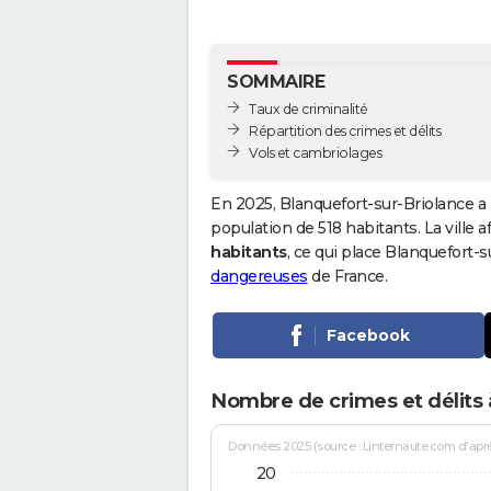
SOMMAIRE
Taux de criminalité
Répartition des crimes et délits
Vols et cambriolages
En 2025, Blanquefort-sur-Briolance a
population de 518 habitants. La ville a
habitants
, ce qui place Blanquefort
dangereuses
de France.
Facebook
Nombre de crimes et délits 
Données 2025 (source : Linternaute.com d'après 
20