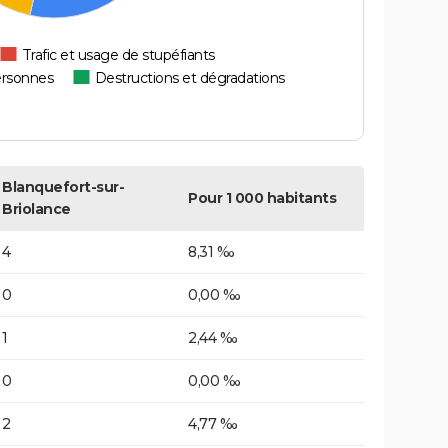
Trafic et usage de stupéfiants
ersonnes
Destructions et dégradations
Blanquefort-sur-
Pour 1 000 habitants
Briolance
4
8,31 ‰
0
0,00 ‰
1
2,44 ‰
0
0,00 ‰
2
4,77 ‰