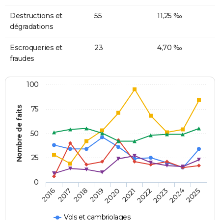
Destructions et
55
11,25 ‰
dégradations
Escroqueries et
23
4,70 ‰
fraudes
100
Nombre de faits
75
50
25
0
2018
2023
2019
2024
2020
2025
2016
2021
2017
2022
Vols et cambriolages