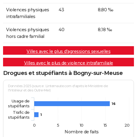
Violences physiques
43
8,80 ‰
intrafamiliales
Violences physiques
40
8,18 ‰
hors cadre familial
Villes avec le plus d'agressions sexuelles
Villes avec le plus de violence intrafamiliale
Drogues et stupéfiants à Bogny-sur-Meuse
Données 2025 (source : Linternaute.com d'après le Ministère de
l'Intérieur et des Outre-Mer)
Usage de
16
stupéfiants
Trafic de
1
stupéfiants
0
5
10
15
20
Nombre de faits