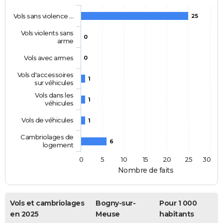
Vols sans violence …
25
Vols violents sans
0
arme
Vols avec armes
0
Vols d'accessoires
1
sur véhicules
Vols dans les
1
véhicules
Vols de véhicules
1
Cambriolages de
6
logement
0
5
10
15
20
25
30
Nombre de faits
Vols et cambriolages
Bogny-sur-
Pour 1 000
en 2025
Meuse
habitants