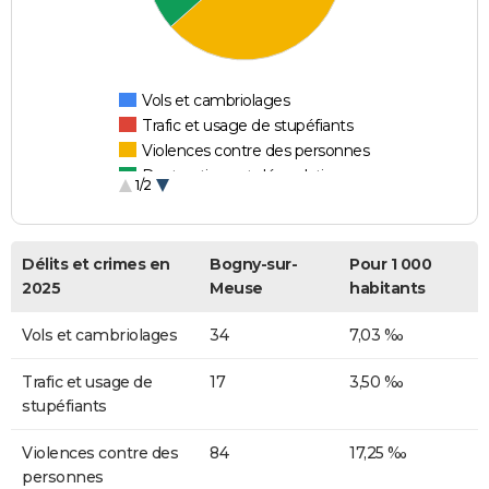
Vols et cambriolages
Trafic et usage de stupéfiants
Violences contre des personnes
Destructions et dégradations
1/2
Escroqueries et fraudes
Délits et crimes en
Bogny-sur-
Pour 1 000
2025
Meuse
habitants
Vols et cambriolages
34
7,03 ‰
Trafic et usage de
17
3,50 ‰
stupéfiants
Violences contre des
84
17,25 ‰
personnes