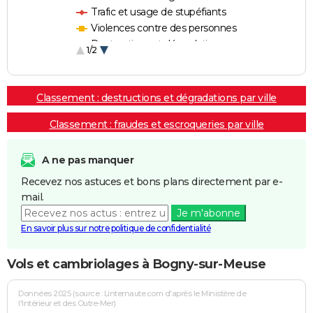
Trafic et usage de stupéfiants
Violences contre des personnes
Destructions et dégradations
1/2
Escroqueries et fraudes
Classement : destructions et dégradations par ville
Classement : fraudes et escroqueries par ville
A ne pas manquer
Recevez nos astuces et bons plans directement par e-
mail.
Je m'abonne
En savoir plus sur notre politique de confidentialité
Vols et cambriolages à Bogny-sur-Meuse
Données 2025 (source : Linternaute.com d'après le Ministère de
l'Intérieur et des Outre-Mer)