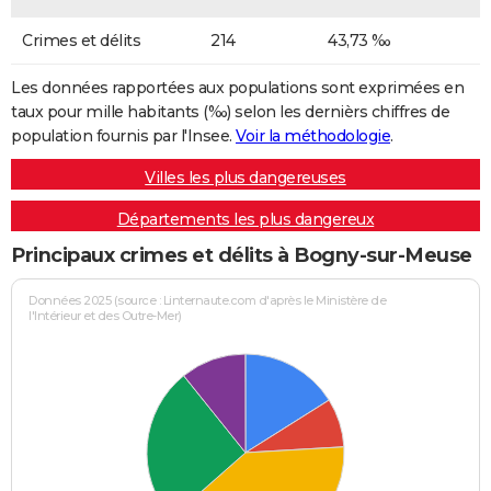
Crimes et délits
214
43,73 ‰
Les données rapportées aux populations sont exprimées en
taux pour mille habitants (‰) selon les dernièrs chiffres de
population fournis par l'Insee.
Voir la méthodologie
.
Villes les plus dangereuses
Départements les plus dangereux
Principaux crimes et délits à Bogny-sur-Meuse
Données 2025 (source : Linternaute.com d'après le Ministère de
l'Intérieur et des Outre-Mer)