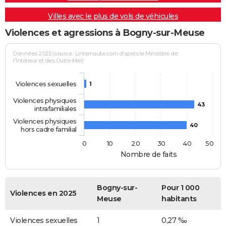
Villes avec le plus de vols de véhicules
Violences et agressions à Bogny-sur-Meuse
Données 2025 (source : Linternaute.com d'après le Ministère de
l'Intérieur et des Outre-Mer)
Violences sexuelles
1
Violences physiques
43
intrafamiliales
Violences physiques
40
hors cadre familial
0
10
20
30
40
50
Nombre de faits
Bogny-sur-
Pour 1 000
Violences en 2025
Meuse
habitants
Violences sexuelles
1
0,27 ‰