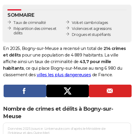
City break
Voyage de noces
Climat
Destinations
Voyage nature
Forum
+
PHOTO
SOMMAIRE
GUIDES D'ACHAT
Taux de criminalité
Vols et cambriolages
Répartition des crimes et
Violences et agressions
BONS PLANS
délits
Drogues et stupéfiants
CARTE DE VOEUX
En 2025, Bogny-sur-Meuse a recensé un total de
214 crimes
Carte Bonne année
Carte Pâques
Carte de Noël
Carte Saint-Valentin
Carte d'anniversaire
et délits
pour une population de 4 889 habitants. La ville
DICTIONNAIRE
affiche ainsi un taux de criminalité de
43,7 pour mille
Biographies
Expressions
Dictionnaire
Citations
Proverbes
habitants
, ce qui place Bogny-sur-Meuse au rang 6 980 du
PROGRAMME TV
classement des
villes les plus dangereuses
de France.
COPAINS D'AVANT
Se connecter
Collèges
Universités
Service militaire
S'inscrire
Lycées
Primaires
Entreprises
Avis de recherche
AVIS DE DÉCÈS
FORUM
Nombre de crimes et délits à Bogny-sur-
Lifestyle
Sport
Television
Cinema
Bricolage
Culture
Auto
Voyage
Meuse
Données 2025 (source : Linternaute.com d'après le Ministère de
l'Intérieur et des Outre-Mer)