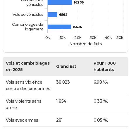
16206
véhicules
Vols de véhicules
6562
Cambriolages de
15636
logement
0k
10k
20k
30k
40k
50k
Nombre de faits
Vols et cambriolages
Pour 1 000
Grand Est
en 2025
habitants
Vols sans violence
38 823
6,98 ‰
contre des personnes
Vols violents sans
1 854
0,33 ‰
arme
Vols avec armes
281
0,05 ‰