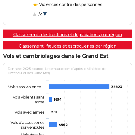
Violences contre des personnes
Destructions et dégradations
1/2
Escroqueries et fraudes
Classement : destructions et dégradations par région
Classement : fraudes et escroqueries par région
Vols et cambriolages dans le Grand Est
Données 2025 (source : Linternaute.com d'après le Ministère de
l'Intérieur et des Outre-Mer)
Vols sans violence …
38823
Vols violents sans
1854
arme
Vols avec armes
281
Vols d'accessoires
4962
sur véhicules
Vols dans les