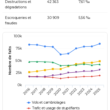
Destructions et
42 363
7,61 ‰
dégradations
Escroqueries et
30 909
5,56 ‰
fraudes
100k
Nombre de faits
75k
50k
25k
0k
2018
2023
2019
2024
2020
2025
2016
2021
2017
2022
Vols et cambriolages
Trafic et usage de stupéfiants