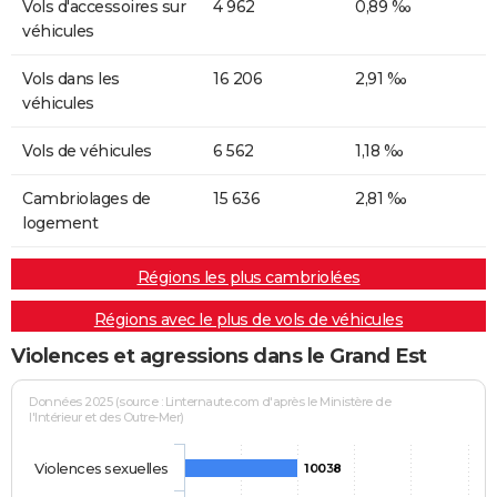
Vols d'accessoires sur
4 962
0,89 ‰
véhicules
Vols dans les
16 206
2,91 ‰
véhicules
Vols de véhicules
6 562
1,18 ‰
Cambriolages de
15 636
2,81 ‰
logement
Régions les plus cambriolées
Régions avec le plus de vols de véhicules
Violences et agressions dans le Grand Est
Données 2025 (source : Linternaute.com d'après le Ministère de
l'Intérieur et des Outre-Mer)
Violences sexuelles
10038