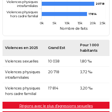
Violences physiques
20718
intrafamiliales
Violences physiques
17814
hors cadre familial
0k
5k
10k
15k
20k
25k
Nombre de faits
Pour 1 000
Violences en 2025
Grand Est
habitants
Violences sexuelles
10 038
1,80 ‰
Violences physiques
20 718
3,72 ‰
intrafamiliales
Violences physiques
17 814
3,20 ‰
hors cadre familial
Régions avec le plus d'agressions sexuelles