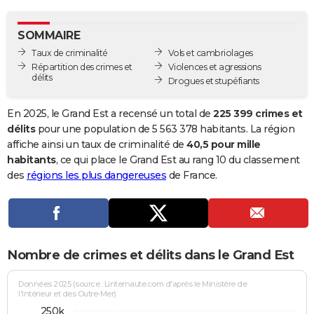
City break
Voyage de noces
Climat
Destinations
Voyage nature
Forum
+
PHOTO
SOMMAIRE
GUIDES D'ACHAT
Taux de criminalité
Vols et cambriolages
Répartition des crimes et
Violences et agressions
BONS PLANS
délits
Drogues et stupéfiants
CARTE DE VOEUX
En 2025, le Grand Est a recensé un total de
225 399 crimes et
Carte Bonne année
Carte Pâques
Carte de Noël
Carte Saint-Valentin
Carte d'anniversaire
délits
pour une population de 5 563 378 habitants. La région
DICTIONNAIRE
affiche ainsi un taux de criminalité de
40,5 pour mille
Biographies
Expressions
Dictionnaire
Citations
Proverbes
habitants
, ce qui place le Grand Est au rang 10 du classement
PROGRAMME TV
des
régions les plus dangereuses
de France.
COPAINS D'AVANT
Se connecter
Collèges
Universités
Service militaire
S'inscrire
Lycées
Primaires
Entreprises
Avis de recherche
AVIS DE DÉCÈS
FORUM
Nombre de crimes et délits dans le Grand Est
Lifestyle
Sport
Television
Cinema
Bricolage
Culture
Auto
Voyage
Données 2025 (source : Linternaute.com d'après le Ministère de
l'Intérieur et des Outre-Mer)
250k