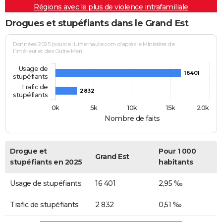
Régions avec le plus de violence intrafamiliale
Drogues et stupéfiants dans le Grand Est
Données 2025 (source : Linternaute.com d'après le Ministère de
l'Intérieur et des Outre-Mer)
Usage de
16401
stupéfiants
Trafic de
2832
stupéfiants
0k
5k
10k
15k
20k
Nombre de faits
Drogue et
Pour 1 000
Grand Est
stupéfiants en 2025
habitants
Usage de stupéfiants
16 401
2,95 ‰
Trafic de stupéfiants
2 832
0,51 ‰