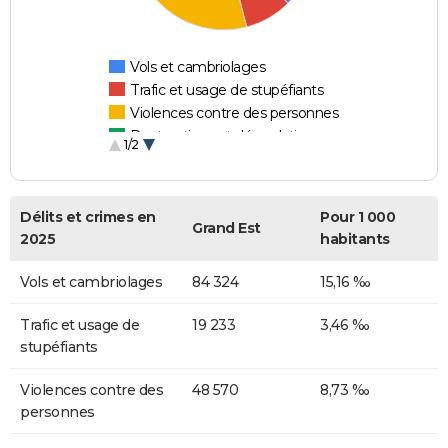
Vols et cambriolages
Trafic et usage de stupéfiants
Violences contre des personnes
Destructions et dégradations
1/2
Escroqueries et fraudes
Délits et crimes en
Pour 1 000
Grand Est
2025
habitants
Vols et cambriolages
84 324
15,16 ‰
Trafic et usage de
19 233
3,46 ‰
stupéfiants
Violences contre des
48 570
8,73 ‰
personnes