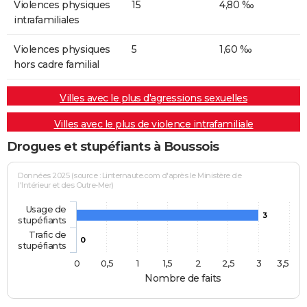
Violences physiques
15
4,80 ‰
intrafamiliales
Violences physiques
5
1,60 ‰
hors cadre familial
Villes avec le plus d'agressions sexuelles
Villes avec le plus de violence intrafamiliale
Drogues et stupéfiants à Boussois
Données 2025 (source : Linternaute.com d'après le Ministère de
l'Intérieur et des Outre-Mer)
Usage de
3
stupéfiants
Trafic de
0
stupéfiants
0
0,5
1
1,5
2
2,5
3
3,5
Nombre de faits