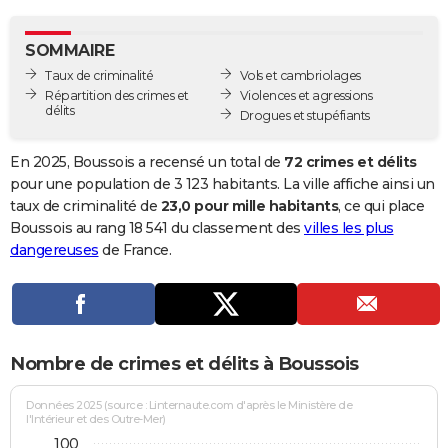
City break
Voyage de noces
Climat
Destinations
Voyage nature
Forum
+
PHOTO
SOMMAIRE
GUIDES D'ACHAT
Taux de criminalité
Vols et cambriolages
Répartition des crimes et
Violences et agressions
BONS PLANS
délits
Drogues et stupéfiants
CARTE DE VOEUX
En 2025, Boussois a recensé un total de
72 crimes et délits
Carte Bonne année
Carte Pâques
Carte de Noël
Carte Saint-Valentin
Carte d'anniversaire
pour une population de 3 123 habitants. La ville affiche ainsi un
DICTIONNAIRE
taux de criminalité de
23,0 pour mille habitants
, ce qui place
Biographies
Expressions
Dictionnaire
Citations
Proverbes
Boussois au rang 18 541 du classement des
villes les plus
PROGRAMME TV
dangereuses
de France.
COPAINS D'AVANT
Se connecter
Collèges
Universités
Service militaire
S'inscrire
Lycées
Primaires
Entreprises
Avis de recherche
AVIS DE DÉCÈS
FORUM
Nombre de crimes et délits à Boussois
Lifestyle
Sport
Television
Cinema
Bricolage
Culture
Auto
Voyage
Données 2025 (source : Linternaute.com d'après le Ministère de
l'Intérieur et des Outre-Mer)
100