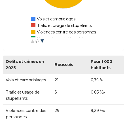
Vols et cambriolages
Trafic et usage de stupéfiants
Violences contre des personnes
Destructions et dégradations
1/2
Escroqueries et fraudes
Délits et crimes en
Pour 1 000
Boussois
2025
habitants
Vols et cambriolages
21
6,75 ‰
Trafic et usage de
3
0,85 ‰
stupéfiants
Violences contre des
29
9,29 ‰
personnes