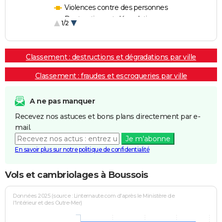
Violences contre des personnes
Destructions et dégradations
1/2
Escroqueries et fraudes
Classement : destructions et dégradations par ville
Classement : fraudes et escroqueries par ville
A ne pas manquer
Recevez nos astuces et bons plans directement par e-
mail.
Je m'abonne
En savoir plus sur notre politique de confidentialité
Vols et cambriolages à Boussois
Données 2025 (source : Linternaute.com d'après le Ministère de
l'Intérieur et des Outre-Mer)