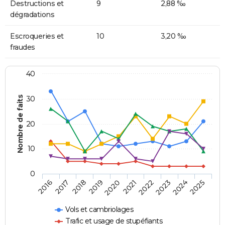
Destructions et
9
2,88 ‰
dégradations
Escroqueries et
10
3,20 ‰
fraudes
40
Nombre de faits
30
20
10
0
2018
2023
2017
2022
2016
2021
2020
2025
2019
2024
Vols et cambriolages
Trafic et usage de stupéfiants