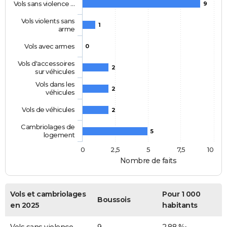
Vols sans violence …
9
Vols violents sans
1
arme
Vols avec armes
0
Vols d'accessoires
2
sur véhicules
Vols dans les
2
véhicules
Vols de véhicules
2
Cambriolages de
5
logement
0
2,5
5
7,5
10
Nombre de faits
Vols et cambriolages
Pour 1 000
Boussois
en 2025
habitants
Vols sans violence
9
2,88 ‰