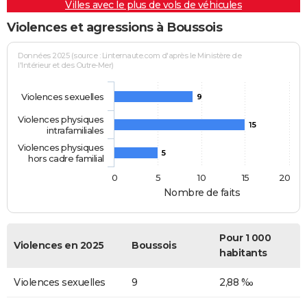
Villes avec le plus de vols de véhicules
Violences et agressions à Boussois
Données 2025 (source : Linternaute.com d'après le Ministère de
l'Intérieur et des Outre-Mer)
Violences sexuelles
9
Violences physiques
15
intrafamiliales
Violences physiques
5
hors cadre familial
0
5
10
15
20
Nombre de faits
Pour 1 000
Violences en 2025
Boussois
habitants
Violences sexuelles
9
2,88 ‰