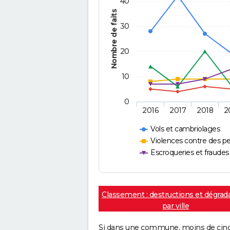
40
Nombre de faits
30
20
10
0
2016
2017
2018
2
Vols et cambriolages
Violences contre des p
Escroqueries et fraudes
Classement : destructions et dégrad
par ville
Si dans une commune, moins de cinq f