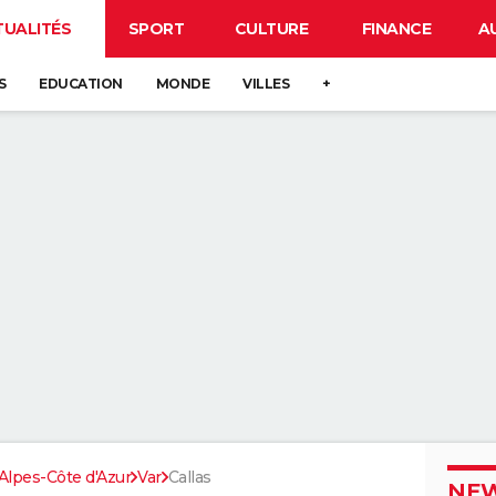
TUALITÉS
SPORT
CULTURE
FINANCE
A
S
EDUCATION
MONDE
VILLES
+
lpes-Côte d'Azur
Var
Callas
NEW