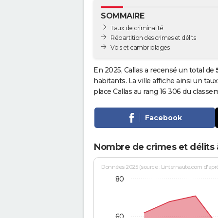
SOMMAIRE
Taux de criminalité
Répartition des crimes et délits
Vols et cambriolages
En 2025, Callas a recensé un total de
habitants. La ville affiche ainsi un tau
place Callas au rang 16 306 du class
Facebook
Nombre de crimes et délits à
Données 2025 (source : Linternaute.com d'après 
80
60