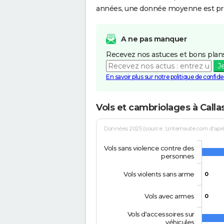
années, une donnée moyenne est pro
A ne pas manquer
Recevez nos astuces et bons plans
J
En savoir plus sur notre politique de confiden
Vols et cambriolages à Calla
Données 2025 (source : Linternaute.com d'après 
Vols sans violence contre des
personnes
Vols violents sans arme
0
Vols avec armes
0
Vols d'accessoires sur
véhicules