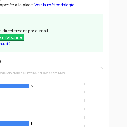
posée à la place.
Voir la méthodologie
.
 directement par e-mail.
e m'abonne
tialité
s
le Ministère de l'Intérieur et des Outre-Mer)
3
3