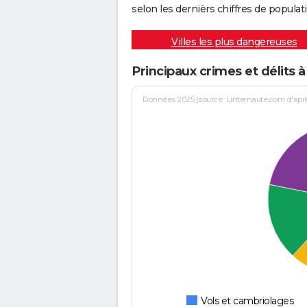
selon les dernièrs chiffres de populati
Villes les plus dangereuses
Principaux crimes et délits à
Données 2025 (source : Linternaute.com d'après 
Vols et cambriolages