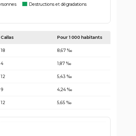
ersonnes
Destructions et dégradations
Callas
Pour 1 000 habitants
18
8,67 ‰
4
1,87 ‰
12
5,43 ‰
9
4,24 ‰
12
5,65 ‰