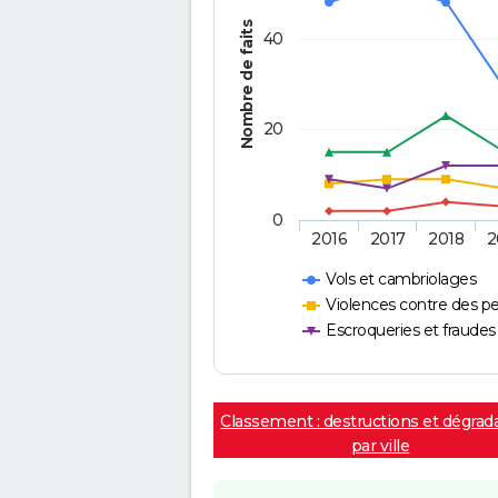
Nombre de faits
40
20
0
2016
2017
2018
2
Vols et cambriolages
Violences contre des p
Escroqueries et fraudes
Classement : destructions et dégrad
par ville