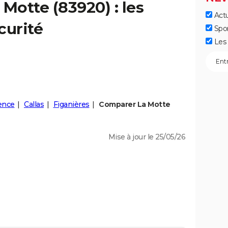
a
Motte
(83920) : les
Actu
curité
Spo
Les 
ence
Callas
Figanières
Comparer La Motte
Mise à jour le 25/05/26