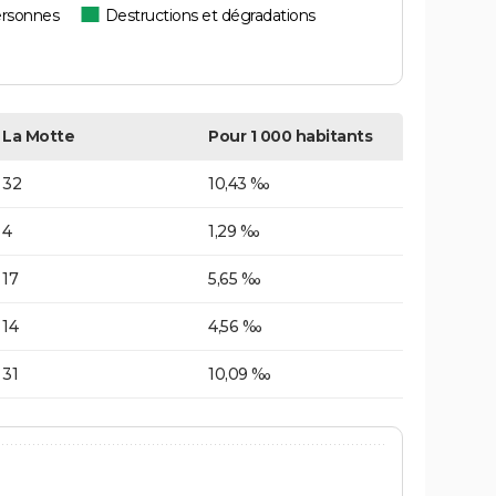
ersonnes
Destructions et dégradations
La Motte
Pour 1 000 habitants
32
10,43 ‰
4
1,29 ‰
17
5,65 ‰
14
4,56 ‰
31
10,09 ‰