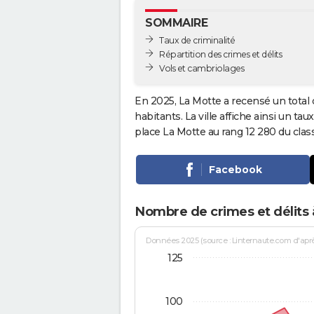
SOMMAIRE
Taux de criminalité
Répartition des crimes et délits
Vols et cambriolages
En 2025, La Motte a recensé un total
habitants. La ville affiche ainsi un tau
place La Motte au rang 12 280 du cl
Facebook
Nombre de crimes et délits 
Données 2025 (source : Linternaute.com d'après 
125
100