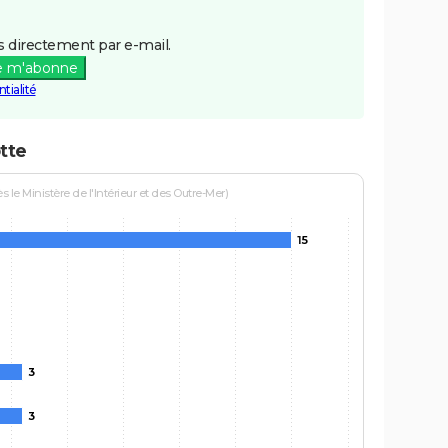
 directement par e-mail.
e m'abonne
tialité
tte
le Ministère de l'Intérieur et des Outre-Mer)
15
3
3