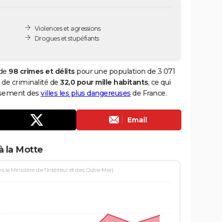
Violences et agressions
Drogues et stupéfiants
 de
98 crimes et délits
pour une population de 3 071
x de criminalité de
32,0 pour mille habitants
, ce qui
assement des
villes les plus dangereuses
de France.
Email
à la Motte
le Ministère de l'Intérieur et des Outre-Mer)