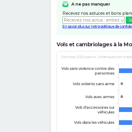
A ne pas manquer
Recevez nos astuces et bons plans
J
En savoir plus sur notre politique de confiden
Vols et cambriolages à la Mo
Données 2025 (source : Linternaute.com d'après 
Vols sans violence contre des
personnes
Vols violents sans arme
0
Vols avec armes
0
Vols d'accessoires sur
véhicules
Vols dans les véhicules