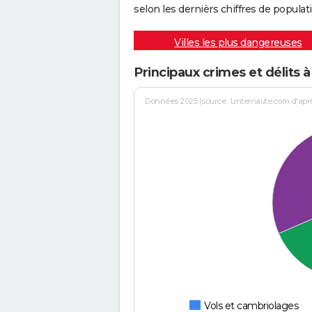
selon les dernièrs chiffres de populati
Villes les plus dangereuses
Principaux crimes et délits à
Données 2025 (source : Linternaute.com d'après 
Vols et cambriolages