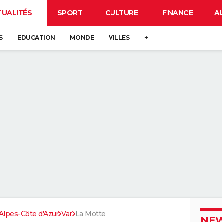
TUALITÉS
SPORT
CULTURE
FINANCE
A
S
EDUCATION
MONDE
VILLES
+
lpes-Côte d'Azur
Var
La Motte
NEW