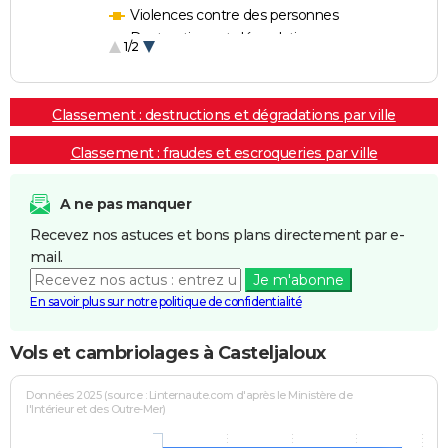
Violences contre des personnes
Destructions et dégradations
1/2
Escroqueries et fraudes
Classement : destructions et dégradations par ville
Classement : fraudes et escroqueries par ville
A ne pas manquer
Recevez nos astuces et bons plans directement par e-
mail.
Je m'abonne
En savoir plus sur notre politique de confidentialité
Vols et cambriolages à Casteljaloux
Données 2025 (source : Linternaute.com d'après le Ministère de
l'Intérieur et des Outre-Mer)