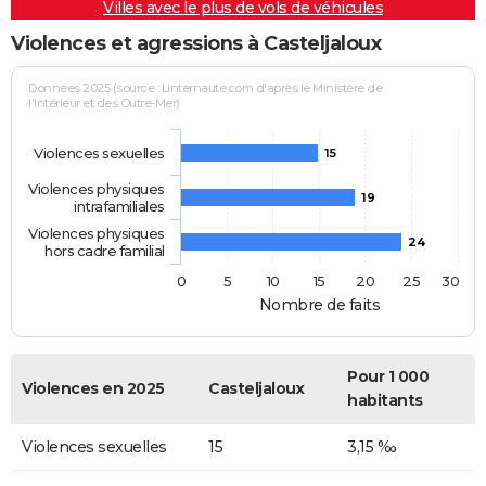
Villes avec le plus de vols de véhicules
Violences et agressions à Casteljaloux
Données 2025 (source : Linternaute.com d'après le Ministère de
l'Intérieur et des Outre-Mer)
Violences sexuelles
15
Violences physiques
19
intrafamiliales
Violences physiques
24
hors cadre familial
0
5
10
15
20
25
30
Nombre de faits
Pour 1 000
Violences en 2025
Casteljaloux
habitants
Violences sexuelles
15
3,15 ‰