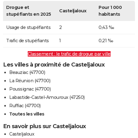
Drogue et
Pour 1 000
Casteljaloux
stupéfiants en 2025
habitants
Usage de stupéfiants
2
0,43 ‰
Trafic de stupéfiants
1
0,21 ‰
Classement : le trafic de drogue par ville
Les villes à proximité de Casteljaloux
Beauziac (47700)
La Réunion (47700)
Poussignac (47700)
Labastide-Castel-Amouroux (47250)
Ruffiac (47700)
Toutes les villes
En savoir plus sur Casteljaloux
Casteljaloux