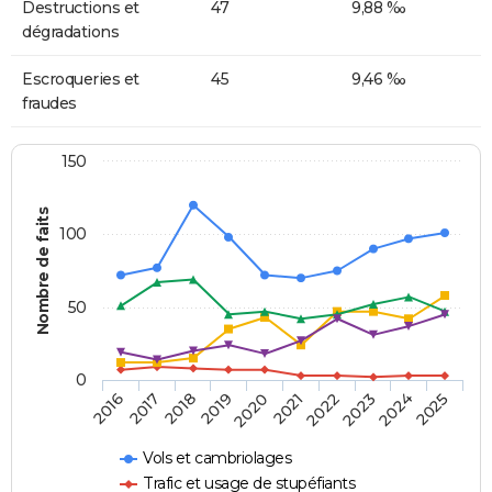
Destructions et
47
9,88 ‰
dégradations
Escroqueries et
45
9,46 ‰
fraudes
150
Nombre de faits
100
50
0
2018
2023
2019
2024
2020
2025
2016
2021
2017
2022
Vols et cambriolages
Trafic et usage de stupéfiants