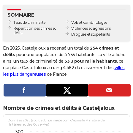
City break
Voyage de noces
Climat
Destinations
Voyage nature
Forum
+
PHOTO
SOMMAIRE
GUIDES D'ACHAT
Taux de criminalité
Vols et cambriolages
Répartition des crimes et
Violences et agressions
BONS PLANS
délits
Drogues et stupéfiants
CARTE DE VOEUX
En 2025, Casteljaloux a recensé un total de
254 crimes et
Carte Bonne année
Carte Pâques
Carte de Noël
Carte Saint-Valentin
Carte d'anniversaire
délits
pour une population de 4 755 habitants. La ville affiche
DICTIONNAIRE
ainsi un taux de criminalité de
53,3 pour mille habitants
, ce
Biographies
Expressions
Dictionnaire
Citations
Proverbes
qui place Casteljaloux au rang 4 482 du classement des
villes
PROGRAMME TV
les plus dangereuses
de France.
COPAINS D'AVANT
Se connecter
Collèges
Universités
Service militaire
S'inscrire
Lycées
Primaires
Entreprises
Avis de recherche
AVIS DE DÉCÈS
FORUM
Nombre de crimes et délits à Casteljaloux
Lifestyle
Sport
Television
Cinema
Bricolage
Culture
Auto
Voyage
Données 2025 (source : Linternaute.com d'après le Ministère de
l'Intérieur et des Outre-Mer)
300