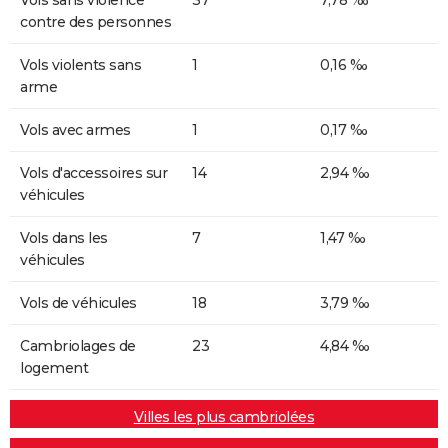
contre des personnes
Vols violents sans
1
0,16 ‰
arme
Vols avec armes
1
0,17 ‰
Vols d'accessoires sur
14
2,94 ‰
véhicules
Vols dans les
7
1,47 ‰
véhicules
Vols de véhicules
18
3,79 ‰
Cambriolages de
23
4,84 ‰
logement
Villes les plus cambriolées