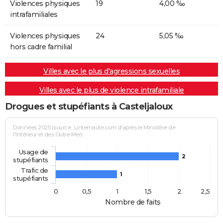
Violences physiques
19
4,00 ‰
intrafamiliales
Violences physiques
24
5,05 ‰
hors cadre familial
Villes avec le plus d'agressions sexuelles
Villes avec le plus de violence intrafamiliale
Drogues et stupéfiants à Casteljaloux
Données 2025 (source : Linternaute.com d'après le Ministère de
l'Intérieur et des Outre-Mer)
Usage de
2
stupéfiants
Trafic de
1
stupéfiants
0
0,5
1
1,5
2
2,5
Nombre de faits