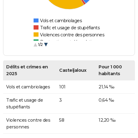
Vols et cambriolages
Trafic et usage de stupéfiants
Violences contre des personnes
Destructions et dégradations
1/2
Escroqueries et fraudes
Délits et crimes en
Pour 1 000
Casteljaloux
2025
habitants
Vols et cambriolages
101
21,14 ‰
Trafic et usage de
3
0,64 ‰
stupéfiants
Violences contre des
58
12,20 ‰
personnes