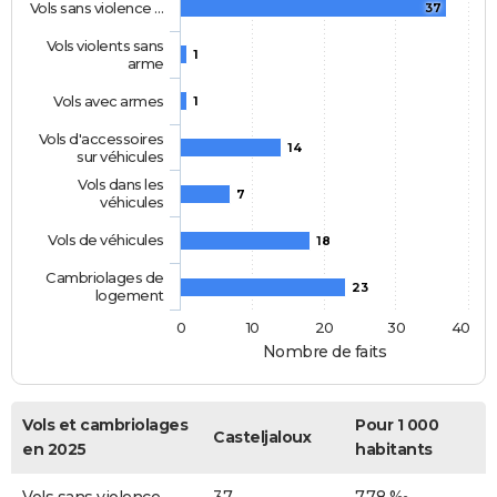
Vols sans violence …
37
Vols violents sans
1
arme
Vols avec armes
1
Vols d'accessoires
14
sur véhicules
Vols dans les
7
véhicules
Vols de véhicules
18
Cambriolages de
23
logement
0
10
20
30
40
Nombre de faits
Vols et cambriolages
Pour 1 000
Casteljaloux
en 2025
habitants
Vols sans violence
37
7,78 ‰