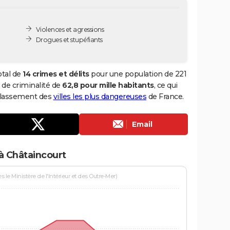
Violences et agressions
Drogues et stupéfiants
otal de
14 crimes et délits
pour une population de 221
x de criminalité de
62,8 pour mille habitants
, ce qui
 classement des
villes les plus dangereuses
de France.
Email
à Châtaincourt
le Ministère de l'Intérieur et des Outre-Mer)