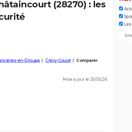
hâtaincourt
(28270) : les
Actu
curité
Spo
Les 
ancières-en-Drouais
Crécy-Couvé
Comparer
Mise à jour le 25/05/26