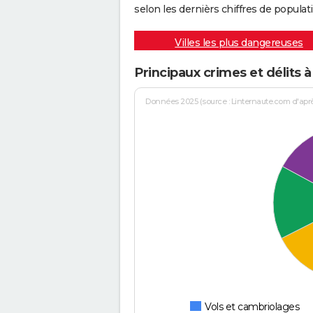
selon les dernièrs chiffres de populati
Villes les plus dangereuses
Principaux crimes et délits 
Données 2025 (source : Linternaute.com d'après 
Vols et cambriolages