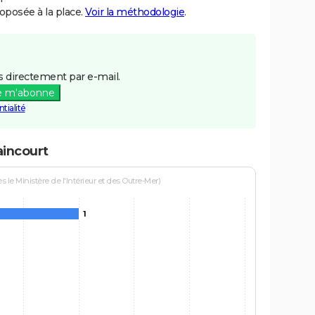
posée à la place.
Voir la méthodologie
.
 directement par e-mail.
e m'abonne
tialité
aincourt
le Ministère de l'Intérieur et des Outre-Mer)
1