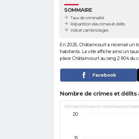
SOMMAIRE
Taux de criminalité
Répartition des crimes et délits
Vols et cambriolages
En 2025, Châtaincourt a recensé un t
habitants. La ville affiche ainsi un tau
place Châtaincourt au rang 2 904 du
Facebook
Nombre de crimes et délits 
Données 2025 (source : Linternaute.com d'après 
20
15