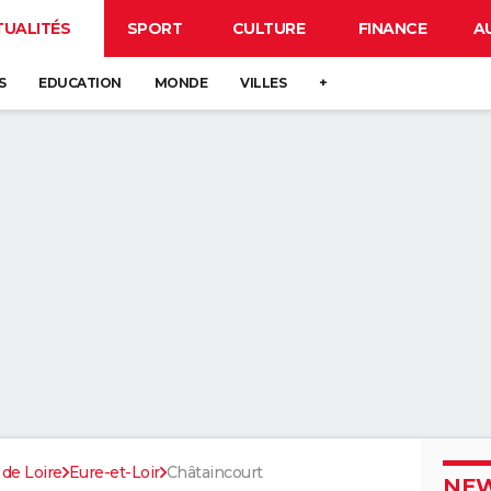
TUALITÉS
SPORT
CULTURE
FINANCE
A
S
EDUCATION
MONDE
VILLES
+
 de Loire
Eure-et-Loir
Châtaincourt
NEW