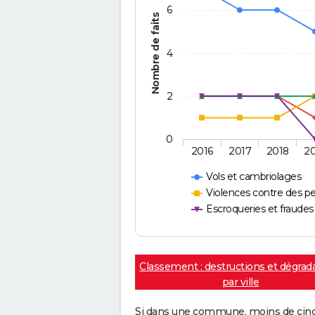
6
Nombre de faits
4
2
0
2016
2017
2018
2
Vols et cambriolages
Violences contre des p
Escroqueries et fraudes
Classement : destructions et dégrad
par ville
Si dans une commune, moins de cinq f