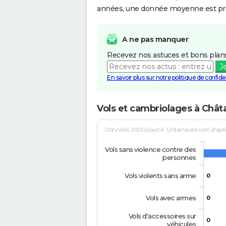
années, une donnée moyenne est pro
A ne pas manquer
Recevez nos astuces et bons plans
J
En savoir plus sur notre politique de confiden
Vols et cambriolages à Chât
Données 2025 (source : Linternaute.com d'après 
Vols sans violence contre des
personnes
Vols violents sans arme
0
Vols avec armes
0
Vols d'accessoires sur
0
véhicules