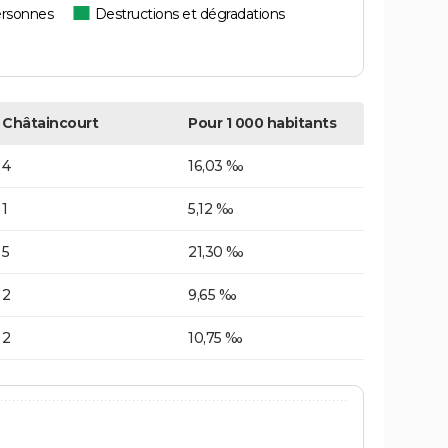
ersonnes
Destructions et dégradations
Châtaincourt
Pour 1 000 habitants
4
16,03 ‰
1
5,12 ‰
5
21,30 ‰
2
9,65 ‰
2
10,75 ‰