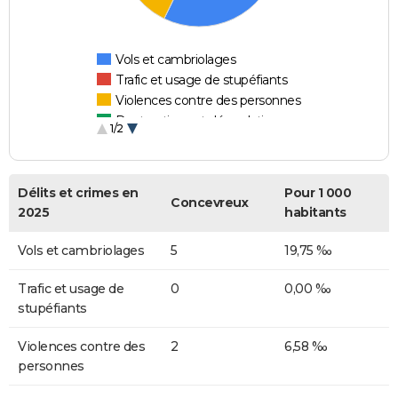
Vols et cambriolages
Trafic et usage de stupéfiants
Violences contre des personnes
Destructions et dégradations
1/2
Escroqueries et fraudes
Délits et crimes en
Pour 1 000
Concevreux
2025
habitants
Vols et cambriolages
5
19,75 ‰
Trafic et usage de
0
0,00 ‰
stupéfiants
Violences contre des
2
6,58 ‰
personnes