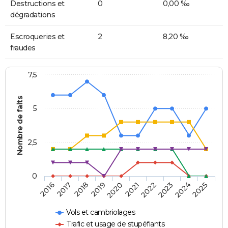
Destructions et
0
0,00 ‰
dégradations
Escroqueries et
2
8,20 ‰
fraudes
7,5
Nombre de faits
5
2,5
0
2018
2023
2020
2025
2017
2022
2019
2024
2016
2021
Vols et cambriolages
Trafic et usage de stupéfiants