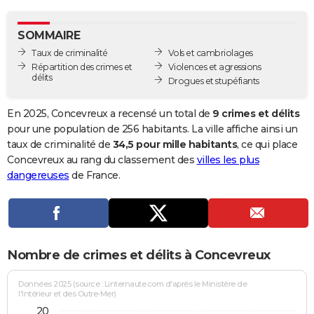
City break
Voyage de noces
Climat
Destinations
Voyage nature
Forum
+
PHOTO
SOMMAIRE
GUIDES D'ACHAT
Taux de criminalité
Vols et cambriolages
Répartition des crimes et
Violences et agressions
BONS PLANS
délits
Drogues et stupéfiants
CARTE DE VOEUX
En 2025, Concevreux a recensé un total de
9 crimes et délits
Carte Bonne année
Carte Pâques
Carte de Noël
Carte Saint-Valentin
Carte d'anniversaire
pour une population de 256 habitants. La ville affiche ainsi un
DICTIONNAIRE
taux de criminalité de
34,5 pour mille habitants
, ce qui place
Biographies
Expressions
Dictionnaire
Citations
Proverbes
Concevreux au rang du classement des
villes les plus
PROGRAMME TV
dangereuses
de France.
COPAINS D'AVANT
Se connecter
Collèges
Universités
Service militaire
S'inscrire
Lycées
Primaires
Entreprises
Avis de recherche
AVIS DE DÉCÈS
FORUM
Nombre de crimes et délits à Concevreux
Lifestyle
Sport
Television
Cinema
Bricolage
Culture
Auto
Voyage
Données 2025 (source : Linternaute.com d'après le Ministère de
l'Intérieur et des Outre-Mer)
20