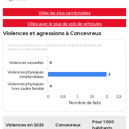
Villes les plus cambriolées
Villes avec le plus de vols de véhicules
Violences et agressions à Concevreux
Données 2025 (source : Linternaute.com d'après le Ministère de
l'Intérieur et des Outre-Mer)
Violences sexuelles
0
Violences physiques
2
intrafamiliales
Violences physiques
0
hors cadre familial
0
0,5
1
1,5
2
2,5
Nombre de faits
Pour 1 000
Violences en 2025
Concevreux
habitants