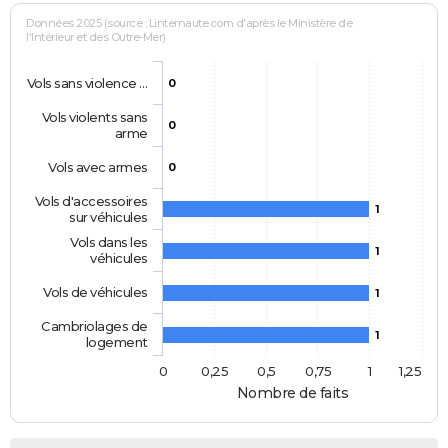
Données 2025 (source : Linternaute.com d'après le Ministère de
l'Intérieur et des Outre-Mer)
Vols sans violence …
0
Vols violents sans
0
arme
Vols avec armes
0
Vols d'accessoires
1
sur véhicules
Vols dans les
1
véhicules
Vols de véhicules
1
Cambriolages de
1
logement
0
0,25
0,5
0,75
1
1,25
Nombre de faits