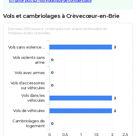
En savoir plus sur notre politique de confidentialité
Vols et cambriolages à Crèvecœur-en-Brie
Données 2025 (source : Linternaute.com d'après le Ministère de
l'Intérieur et des Outre-Mer)
Vols sans violence …
2
Vols violents sans
0
arme
Vols avec armes
0
Vols d'accessoires
0
sur véhicules
Vols dans les
2
véhicules
Vols de véhicules
2
Cambriolages de
0
logement
0
0,5
1
1,5
2
2,5