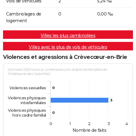
Vols de véhicules
2
5,24 ‰
Cambriolages de
0
0,00 ‰
logement
Villes les plus cambriolées
Villes avec le plus de vols de véhicules
Violences et agressions à Crèvecœur-en-Brie
Données 2025 (source : Linternaute.com d'après le Ministère de
l'Intérieur et des Outre-Mer)
Violences sexuelles
0
Violences physiques
3
intrafamiliales
Violences physiques
0
hors cadre familial
0
1
2
3
4
Nombre de faits