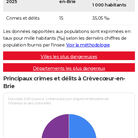
2025
en-Brie
1 000 habitants
Crimes et délits
15
35,05 ‰
Les données rapportées aux populations sont exprimées en
taux pour mille habitants (‰) selon les dernièrs chiffres de
population fournis par l'Insee.
Voir la méthodologie
.
Villes les plus dangereuses
Départements les plus dangereux
Principaux crimes et délits à Crèvecœur-en-
Brie
Données 2025 (source : Linternaute.com d'après le Ministère de
l'Intérieur et des Outre-Mer)