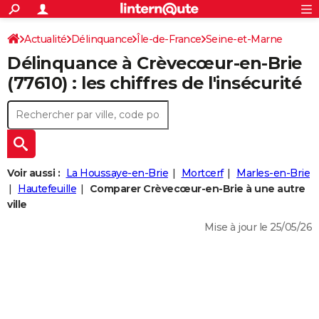
ACTUALITÉS
Connexion
S'inscrire
Actualité
Délinquance
Île-de-France
Seine-et-Marne
Rechercher
Société
Education
Villes
Politique
Faits Divers
Monde
+
SPORT
Délinquance à
Crèvecœur-en-Brie
Crèvecœur-en-Brie
Football
Cyclisme
Forum
Coupe du monde 2026
Tennis
Rugby
CULTURE
(77610) : les chiffres de l'insécurité
TNT
Cinéma
Musique
Programme TV
Streaming
Sorties cinéma
+
FINANCE
Impôts
Immobilier
Banque
Crédit
Retraite
Epargne
Risques naturels par ville
Assurance
AUTO
Réserver un essai
Berlines
Forum auto
Essais
Citadines
SUV
+
HIGH-TECH
Voir aussi :
La Houssaye-en-Brie
Mortcerf
Marles-en-Brie
Meilleur smartphone
Ordinateurs
Guide high-tech
Mobiles
Internet
Jeux vidéo
+
Hautefeuille
Comparer Crèvecœur-en-Brie à une autre
BRICOLAGE
ville
Aménagement intérieur
Cuisine
Jardinage
+
Forum
Extérieur
Salle de bains
Rangement
WEEK-END
Mise à jour le 25/05/26
Escapades
Expositions
Week-end nature
Guides de France
Patrimoine
Musées
+
LIFESTYLE
Bien-être
Mode
+
Art de vivre
Loisirs
Modes de vie
SANTE
Guide de la santé
Médicaments
+
Alimentation
Maladies
Sommeil
VOYAGE