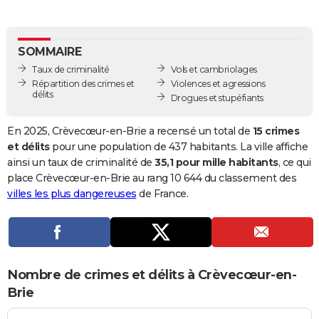
City break
Voyage de noces
Climat
Destinations
Voyage nature
Forum
+
PHOTO
GUIDES D'ACHAT
SOMMAIRE
Taux de criminalité
Vols et cambriolages
BONS PLANS
Répartition des crimes et
Violences et agressions
délits
Drogues et stupéfiants
CARTE DE VOEUX
Carte Bonne année
Carte Pâques
Carte de Noël
Carte Saint-Valentin
Carte d'anniversaire
En 2025, Crèvecœur-en-Brie a recensé un total de
15 crimes
DICTIONNAIRE
et délits
pour une population de 437 habitants. La ville affiche
Biographies
Expressions
Dictionnaire
Citations
Proverbes
ainsi un taux de criminalité de
35,1 pour mille habitants
, ce qui
PROGRAMME TV
place Crèvecœur-en-Brie au rang 10 644 du classement des
COPAINS D'AVANT
villes les plus dangereuses
de France.
Se connecter
Collèges
Universités
Service militaire
S'inscrire
Lycées
Primaires
Entreprises
Avis de recherche
AVIS DE DÉCÈS
FORUM
Nombre de crimes et délits à Crèvecœur-en-
Lifestyle
Sport
Television
Cinema
Bricolage
Culture
Auto
Voyage
Brie