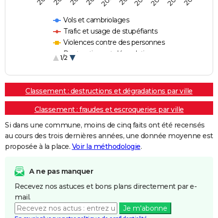
Vols et cambriolages
Trafic et usage de stupéfiants
Violences contre des personnes
Destructions et dégradations
1/2
Escroqueries et fraudes
Classement : destructions et dégradations par ville
Classement : fraudes et escroqueries par ville
Si dans une commune, moins de cinq faits ont été recensés
au cours des trois dernières années, une donnée moyenne est
proposée à la place.
Voir la méthodologie
.
A ne pas manquer
Recevez nos astuces et bons plans directement par e-
mail.
Je m'abonne