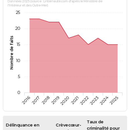
Données 2025 (source : Linternaute.com d'après le Ministère de
l'Intérieur et des Outre-Mer)
25
20
Nombre de faits
15
10
5
0
2018
2023
2017
2022
2016
2021
2020
2025
2019
2024
Taux de
Délinquance en
Crèvecœur-
criminalité pour