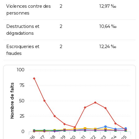
Violences contre des
2
12,97 ‰
personnes
Destructions et
2
10,64 ‰
dégradations
Escroqueries et
2
12,24 ‰
fraudes
100
Nombre de faits
75
50
25
0