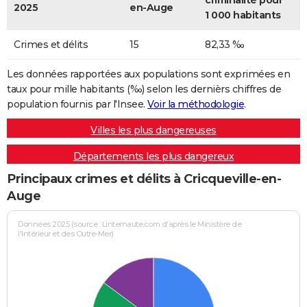
criminalité pour
2025
en-Auge
1 000 habitants
Crimes et délits
15
82,33 ‰
Les données rapportées aux populations sont exprimées en
taux pour mille habitants (‰) selon les dernièrs chiffres de
population fournis par l'Insee.
Voir la méthodologie
.
Villes les plus dangereuses
Départements les plus dangereux
Principaux crimes et délits à Cricqueville-en-
Auge
Données 2025 (source : Linternaute.com d'après le Ministère de
l'Intérieur et des Outre-Mer)