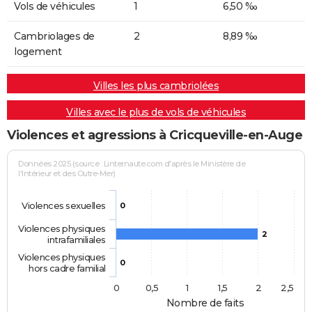
Vols de véhicules
1
6,50 ‰
Cambriolages de
2
8,89 ‰
logement
Villes les plus cambriolées
Villes avec le plus de vols de véhicules
Violences et agressions à Cricqueville-en-Auge
Données 2025 (source : Linternaute.com d'après le Ministère de
l'Intérieur et des Outre-Mer)
Violences sexuelles
0
Violences physiques
2
intrafamiliales
Violences physiques
0
hors cadre familial
0
0,5
1
1,5
2
2,5
Nombre de faits