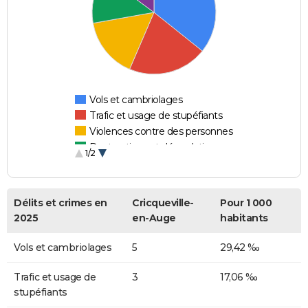
Vols et cambriolages
Trafic et usage de stupéfiants
Violences contre des personnes
Destructions et dégradations
1/2
Escroqueries et fraudes
Délits et crimes en
Cricqueville-
Pour 1 000
2025
en-Auge
habitants
Vols et cambriolages
5
29,42 ‰
Trafic et usage de
3
17,06 ‰
stupéfiants