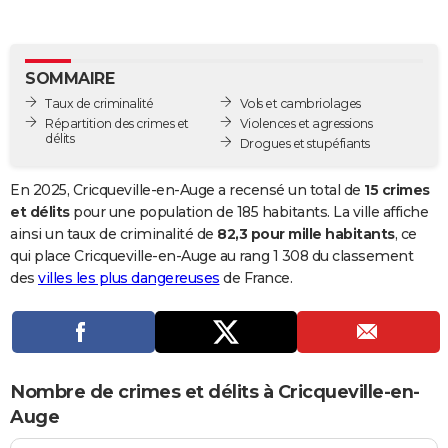
City break
Voyage de noces
Climat
Destinations
Voyage nature
Forum
+
PHOTO
GUIDES D'ACHAT
SOMMAIRE
Taux de criminalité
Vols et cambriolages
BONS PLANS
Répartition des crimes et
Violences et agressions
délits
Drogues et stupéfiants
CARTE DE VOEUX
Carte Bonne année
Carte Pâques
Carte de Noël
Carte Saint-Valentin
Carte d'anniversaire
DICTIONNAIRE
En 2025, Cricqueville-en-Auge a recensé un total de
15 crimes
et délits
pour une population de 185 habitants. La ville affiche
Biographies
Expressions
Dictionnaire
Citations
Proverbes
PROGRAMME TV
ainsi un taux de criminalité de
82,3 pour mille habitants
, ce
qui place Cricqueville-en-Auge au rang 1 308 du classement
COPAINS D'AVANT
des
villes les plus dangereuses
de France.
Se connecter
Collèges
Universités
Service militaire
S'inscrire
Lycées
Primaires
Entreprises
Avis de recherche
AVIS DE DÉCÈS
FORUM
Lifestyle
Sport
Television
Cinema
Bricolage
Culture
Auto
Voyage
Nombre de crimes et délits à Cricqueville-en-
Auge