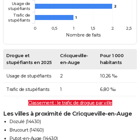
Usage de
2
stupéfiants
Trafic de
1
stupéfiants
0
0,5
1
1,5
2
2,5
Nombre de faits
Drogue et
Cricqueville-
Pour 1 000
stupéfiants en 2025
en-Auge
habitants
Usage de stupéfiants
2
10,26 ‰
Trafic de stupéfiants
1
6,80 ‰
Classement : le trafic de drogue par ville
Les villes à proximité de Cricqueville-en-Auge
Dozulé (14430)
Brucourt (14160)
Putot-en-Auge (14430)