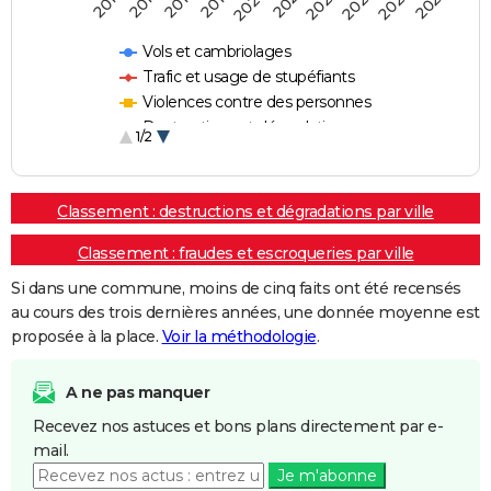
2018
2023
2019
2024
2020
2025
2016
2021
2017
2022
Vols et cambriolages
Trafic et usage de stupéfiants
Violences contre des personnes
Destructions et dégradations
1/2
Escroqueries et fraudes
Classement : destructions et dégradations par ville
Classement : fraudes et escroqueries par ville
Si dans une commune, moins de cinq faits ont été recensés
au cours des trois dernières années, une donnée moyenne est
proposée à la place.
Voir la méthodologie
.
A ne pas manquer
Recevez nos astuces et bons plans directement par e-
mail.
Je m'abonne