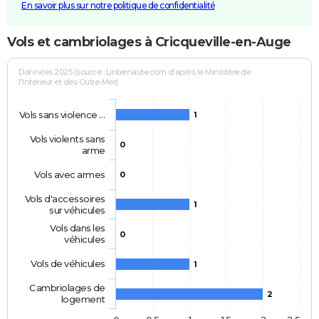
En savoir plus sur notre politique de confidentialité
Vols et cambriolages à Cricqueville-en-Auge
Données 2025 (source : Linternaute.com d'après le Ministère de
l'Intérieur et des Outre-Mer)
Vols sans violence …
1
Vols violents sans
0
arme
Vols avec armes
0
Vols d'accessoires
1
sur véhicules
Vols dans les
0
véhicules
Vols de véhicules
1
Cambriolages de
2
logement