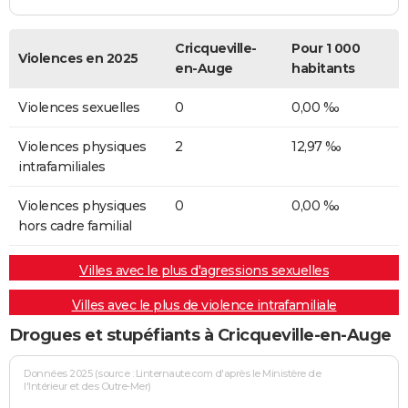
Cricqueville-
Pour 1 000
Violences en 2025
en-Auge
habitants
Violences sexuelles
0
0,00 ‰
Violences physiques
2
12,97 ‰
intrafamiliales
Violences physiques
0
0,00 ‰
hors cadre familial
Villes avec le plus d'agressions sexuelles
Villes avec le plus de violence intrafamiliale
Drogues et stupéfiants à Cricqueville-en-Auge
Données 2025 (source : Linternaute.com d'après le Ministère de
l'Intérieur et des Outre-Mer)