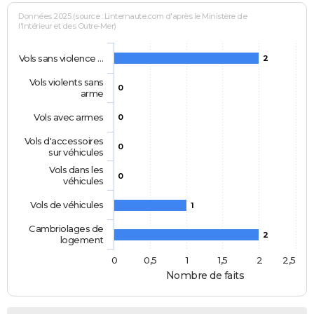
Données 2025 (source : Linternaute.com d'après le Ministère de
l'Intérieur et des Outre-Mer)
Vols sans violence …
2
Vols violents sans
0
arme
Vols avec armes
0
Vols d'accessoires
0
sur véhicules
Vols dans les
0
véhicules
Vols de véhicules
1
Cambriolages de
2
logement
0
0,5
1
1,5
2
2,5
Nombre de faits