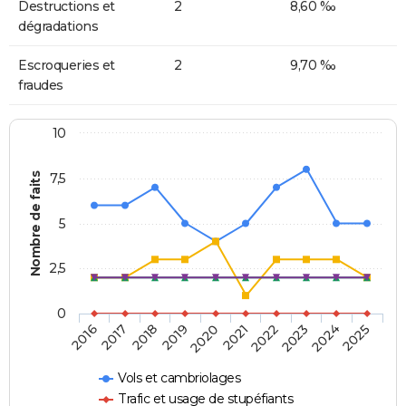
Destructions et
2
8,60 ‰
dégradations
Escroqueries et
2
9,70 ‰
fraudes
10
Nombre de faits
7,5
5
2,5
0
2018
2023
2020
2025
2017
2022
2019
2024
2016
2021
Vols et cambriolages
Trafic et usage de stupéfiants