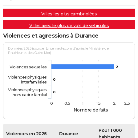
Villes les plus cambriolées
Villes avec le plus de vols de véhicules
Violences et agressions à Durance
Données 2025 (source : Linternaute.com d'après le Ministère de
l'Intérieur et des Outre-Mer)
Violences sexuelles
2
Violences physiques
0
intrafamiliales
Violences physiques
0
hors cadre familial
0
0,5
1
1,5
2
2,5
Nombre de faits
Pour 1 000
Violences en 2025
Durance
habitants