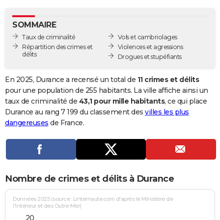
City break
Voyage de noces
Climat
Destinations
Voyage nature
Forum
+
PHOTO
SOMMAIRE
GUIDES D'ACHAT
Taux de criminalité
Vols et cambriolages
Répartition des crimes et
Violences et agressions
BONS PLANS
délits
Drogues et stupéfiants
CARTE DE VOEUX
En 2025, Durance a recensé un total de
11 crimes et délits
Carte Bonne année
Carte Pâques
Carte de Noël
Carte Saint-Valentin
Carte d'anniversaire
pour une population de 255 habitants. La ville affiche ainsi un
DICTIONNAIRE
taux de criminalité de
43,1 pour mille habitants
, ce qui place
Biographies
Expressions
Dictionnaire
Citations
Proverbes
Durance au rang 7 199 du classement des
villes les plus
PROGRAMME TV
dangereuses
de France.
COPAINS D'AVANT
Se connecter
Collèges
Universités
Service militaire
S'inscrire
Lycées
Primaires
Entreprises
Avis de recherche
AVIS DE DÉCÈS
FORUM
Nombre de crimes et délits à Durance
Lifestyle
Sport
Television
Cinema
Bricolage
Culture
Auto
Voyage
Données 2025 (source : Linternaute.com d'après le Ministère de
l'Intérieur et des Outre-Mer)
20