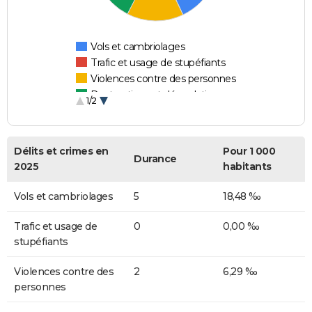
Vols et cambriolages
Trafic et usage de stupéfiants
Violences contre des personnes
Destructions et dégradations
1/2
Escroqueries et fraudes
Délits et crimes en
Pour 1 000
Durance
2025
habitants
Vols et cambriolages
5
18,48 ‰
Trafic et usage de
0
0,00 ‰
stupéfiants
Violences contre des
2
6,29 ‰
personnes