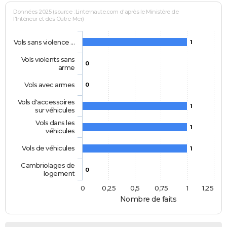
Données 2025 (source : Linternaute.com d'après le Ministère de
l'Intérieur et des Outre-Mer)
Vols sans violence …
1
Vols violents sans
0
arme
Vols avec armes
0
Vols d'accessoires
1
sur véhicules
Vols dans les
1
véhicules
Vols de véhicules
1
Cambriolages de
0
logement
0
0,25
0,5
0,75
1
1,25
Nombre de faits