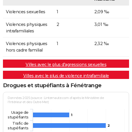
Violences sexuelles
1
2,09 ‰
Violences physiques
2
3,01 ‰
intrafamiliales
Violences physiques
1
2,32 ‰
hors cadre familial
Villes avec le plus d'agressions sexuelles
Villes avec le plus de violence intrafamiliale
Drogues et stupéfiants à Fénétrange
Données 2025 (source : Linternaute.com d'après le Ministère de
l'Intérieur et des Outre-Mer)
Usage de
1
stupéfiants
Trafic de
2
stupéfiants