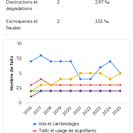
Destructions et
2
2,97 ‰
dégradations
Escroqueries et
2
3,55 ‰
fraudes
10
Nombre de faits
7,5
5
2,5
0
2018
2023
2020
2025
2017
2022
2019
2024
2016
2021
Vols et cambriolages
Trafic et usage de stupéfiants