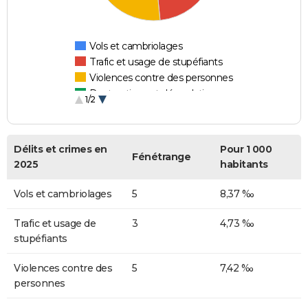
Vols et cambriolages
Trafic et usage de stupéfiants
Violences contre des personnes
Destructions et dégradations
1/2
Escroqueries et fraudes
Délits et crimes en
Pour 1 000
Fénétrange
2025
habitants
Vols et cambriolages
5
8,37 ‰
Trafic et usage de
3
4,73 ‰
stupéfiants
Violences contre des
5
7,42 ‰
personnes