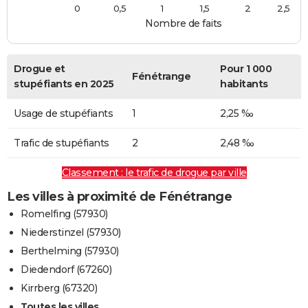
0
0,5
1
1,5
2
2,5
Nombre de faits
Drogue et
Pour 1 000
Fénétrange
stupéfiants en 2025
habitants
Usage de stupéfiants
1
2,25 ‰
Trafic de stupéfiants
2
2,48 ‰
Classement : le trafic de drogue par ville
Les villes à proximité de Fénétrange
Romelfing (57930)
Niederstinzel (57930)
Berthelming (57930)
Diedendorf (67260)
Kirrberg (67320)
Toutes les villes