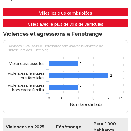
Villes les plus cambriolées
Villes avec le plus de vols de véhicules
Violences et agressions à Fénétrange
Données 2025 (source : Linternaute.com d'après le Ministère de
l'Intérieur et des Outre-Mer)
Violences sexuelles
1
Violences physiques
2
intrafamiliales
Violences physiques
1
hors cadre familial
0
0,5
1
1,5
2
2,5
Nombre de faits
Pour 1 000
Violences en 2025
Fénétrange
habitants