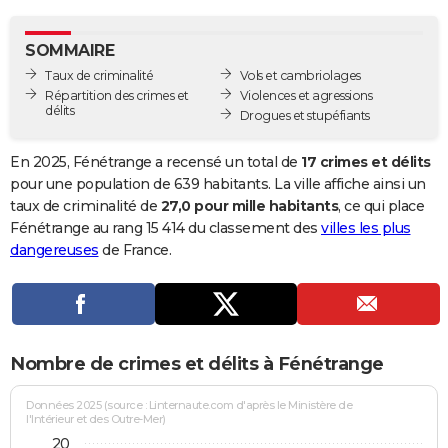
City break
Voyage de noces
Climat
Destinations
Voyage nature
Forum
+
PHOTO
SOMMAIRE
GUIDES D'ACHAT
Taux de criminalité
Vols et cambriolages
Répartition des crimes et
Violences et agressions
BONS PLANS
délits
Drogues et stupéfiants
CARTE DE VOEUX
En 2025, Fénétrange a recensé un total de
17 crimes et délits
Carte Bonne année
Carte Pâques
Carte de Noël
Carte Saint-Valentin
Carte d'anniversaire
pour une population de 639 habitants. La ville affiche ainsi un
DICTIONNAIRE
taux de criminalité de
27,0 pour mille habitants
, ce qui place
Biographies
Expressions
Dictionnaire
Citations
Proverbes
Fénétrange au rang 15 414 du classement des
villes les plus
PROGRAMME TV
dangereuses
de France.
COPAINS D'AVANT
Se connecter
Collèges
Universités
Service militaire
S'inscrire
Lycées
Primaires
Entreprises
Avis de recherche
AVIS DE DÉCÈS
FORUM
Nombre de crimes et délits à Fénétrange
Lifestyle
Sport
Television
Cinema
Bricolage
Culture
Auto
Voyage
Données 2025 (source : Linternaute.com d'après le Ministère de
l'Intérieur et des Outre-Mer)
20