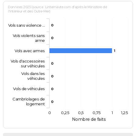
Données 2025 (source : Linternaute.com d'après le Ministère de
l'Intérieur et des Outre-Mer)
Vols sans violence …
0
Vols violents sans
0
arme
Vols avec armes
1
Vols d'accessoires
0
sur véhicules
Vols dans les
0
véhicules
Vols de véhicules
0
Cambriolages de
0
logement
0
0,25
0,5
0,75
1
1,25
Nombre de faits