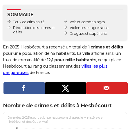
City break
Voyage de noces
Climat
Destinations
Voyage nature
Forum
+
PHOTO
SOMMAIRE
GUIDES D'ACHAT
Taux de criminalité
Vols et cambriolages
Répartition des crimes et
Violences et agressions
BONS PLANS
délits
Drogues et stupéfiants
CARTE DE VOEUX
En 2025, Hesbécourt a recensé un total de
1 crimes et délits
Carte Bonne année
Carte Pâques
Carte de Noël
Carte Saint-Valentin
Carte d'anniversaire
pour une population de 45 habitants. La ville affiche ainsi un
DICTIONNAIRE
taux de criminalité de
12,1 pour mille habitants
, ce qui place
Biographies
Expressions
Dictionnaire
Citations
Proverbes
Hesbécourt au rang du classement des
villes les plus
PROGRAMME TV
dangereuses
de France.
COPAINS D'AVANT
Se connecter
Collèges
Universités
Service militaire
S'inscrire
Lycées
Primaires
Entreprises
Avis de recherche
AVIS DE DÉCÈS
FORUM
Nombre de crimes et délits à Hesbécourt
Lifestyle
Sport
Television
Cinema
Bricolage
Culture
Auto
Voyage
Données 2025 (source : Linternaute.com d'après le Ministère de
l'Intérieur et des Outre-Mer)
5