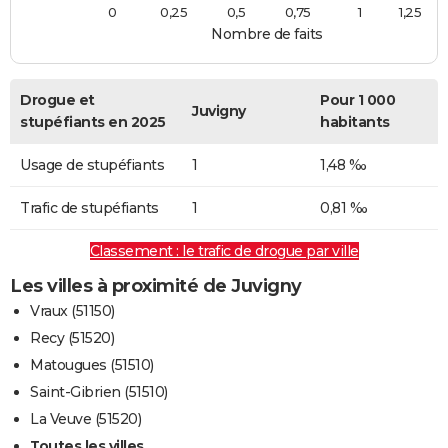
0
0,25
0,5
0,75
1
1,25
Nombre de faits
Drogue et
Pour 1 000
Juvigny
stupéfiants en 2025
habitants
Usage de stupéfiants
1
1,48 ‰
Trafic de stupéfiants
1
0,81 ‰
Classement : le trafic de drogue par ville
Les villes à proximité de Juvigny
Vraux (51150)
Recy (51520)
Matougues (51510)
Saint-Gibrien (51510)
La Veuve (51520)
Toutes les villes