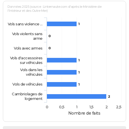
Données 2025 (source : Linternaute.com d'après le Ministère de
l'Intérieur et des Outre-Mer)
Vols sans violence …
1
Vols violents sans
0
arme
Vols avec armes
0
Vols d'accessoires
1
sur véhicules
Vols dans les
1
véhicules
Vols de véhicules
1
Cambriolages de
2
logement
0
0,5
1
1,5
2
2,5
Nombre de faits