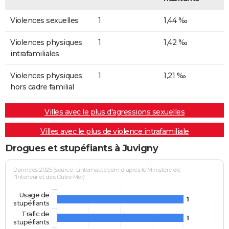
Violences sexuelles
1
1,44 ‰
Violences physiques
1
1,42 ‰
intrafamiliales
Violences physiques
1
1,21 ‰
hors cadre familial
Villes avec le plus d'agressions sexuelles
Villes avec le plus de violence intrafamiliale
Drogues et stupéfiants à Juvigny
Données 2025 (source : Linternaute.com d'après le Ministère de
l'Intérieur et des Outre-Mer)
Usage de
1
stupéfiants
Trafic de
1
stupéfiants