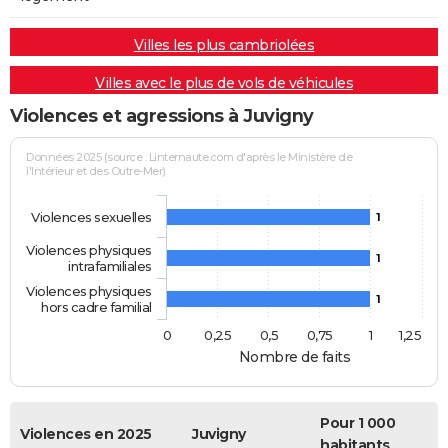
Villes les plus cambriolées
Villes avec le plus de vols de véhicules
Violences et agressions à Juvigny
Données 2025 (source : Linternaute.com d'après le Ministère de
l'Intérieur et des Outre-Mer)
Violences sexuelles
1
Violences physiques
1
intrafamiliales
Violences physiques
1
hors cadre familial
0
0,25
0,5
0,75
1
1,25
Nombre de faits
Pour 1 000
Violences en 2025
Juvigny
habitants