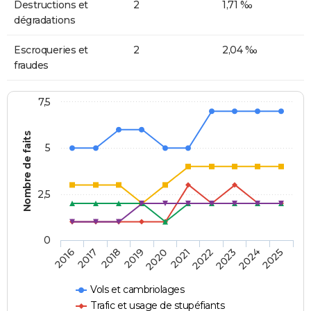
Destructions et
2
1,71 ‰
dégradations
Escroqueries et
2
2,04 ‰
fraudes
7,5
Nombre de faits
5
2,5
0
2018
2023
2020
2025
2017
2022
2019
2024
2016
2021
Vols et cambriolages
Trafic et usage de stupéfiants