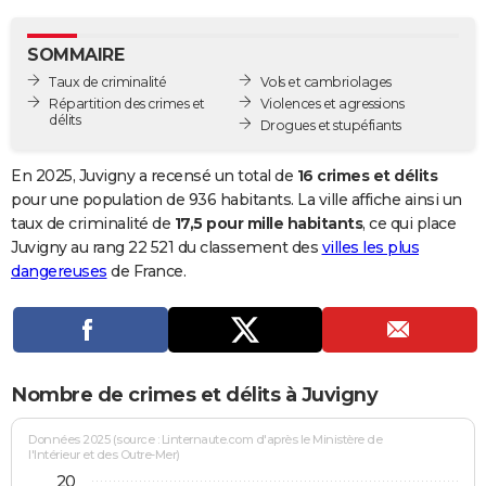
City break
Voyage de noces
Climat
Destinations
Voyage nature
Forum
+
PHOTO
SOMMAIRE
GUIDES D'ACHAT
Taux de criminalité
Vols et cambriolages
Répartition des crimes et
Violences et agressions
BONS PLANS
délits
Drogues et stupéfiants
CARTE DE VOEUX
En 2025, Juvigny a recensé un total de
16 crimes et délits
Carte Bonne année
Carte Pâques
Carte de Noël
Carte Saint-Valentin
Carte d'anniversaire
pour une population de 936 habitants. La ville affiche ainsi un
DICTIONNAIRE
taux de criminalité de
17,5 pour mille habitants
, ce qui place
Biographies
Expressions
Dictionnaire
Citations
Proverbes
Juvigny au rang 22 521 du classement des
villes les plus
PROGRAMME TV
dangereuses
de France.
COPAINS D'AVANT
Se connecter
Collèges
Universités
Service militaire
S'inscrire
Lycées
Primaires
Entreprises
Avis de recherche
AVIS DE DÉCÈS
FORUM
Nombre de crimes et délits à Juvigny
Lifestyle
Sport
Television
Cinema
Bricolage
Culture
Auto
Voyage
Données 2025 (source : Linternaute.com d'après le Ministère de
l'Intérieur et des Outre-Mer)
20