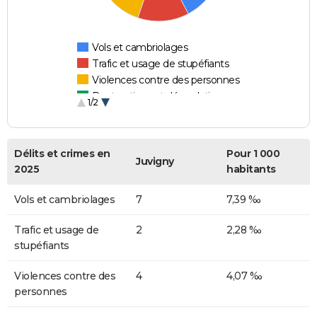
Vols et cambriolages
Trafic et usage de stupéfiants
Violences contre des personnes
Destructions et dégradations
1/2
Escroqueries et fraudes
Délits et crimes en
Pour 1 000
Juvigny
2025
habitants
Vols et cambriolages
7
7,39 ‰
Trafic et usage de
2
2,28 ‰
stupéfiants
Violences contre des
4
4,07 ‰
personnes