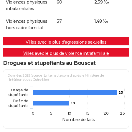
Violences physiques
60
2,39 ‰
intrafamiliales
Violences physiques
37
1,48 ‰
hors cadre familial
Villes avec le plus d'agressions sexuelles
Villes avec le plus de violence intrafamiliale
Drogues et stupéfiants au Bouscat
Données 2025 (source : Linternaute.com d'après le Ministère de
l'Intérieur et des Outre-Mer)
Usage de
23
stupéfiants
Trafic de
10
stupéfiants
0
5
10
15
20
25
Nombre de faits