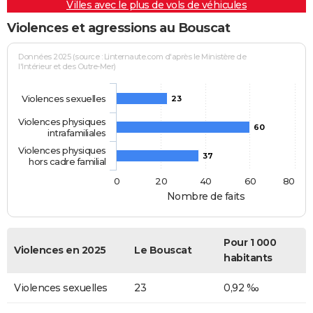
Villes avec le plus de vols de véhicules
Violences et agressions au Bouscat
Données 2025 (source : Linternaute.com d'après le Ministère de
l'Intérieur et des Outre-Mer)
Violences sexuelles
23
Violences physiques
60
intrafamiliales
Violences physiques
37
hors cadre familial
0
20
40
60
80
Nombre de faits
Pour 1 000
Violences en 2025
Le Bouscat
habitants
Violences sexuelles
23
0,92 ‰