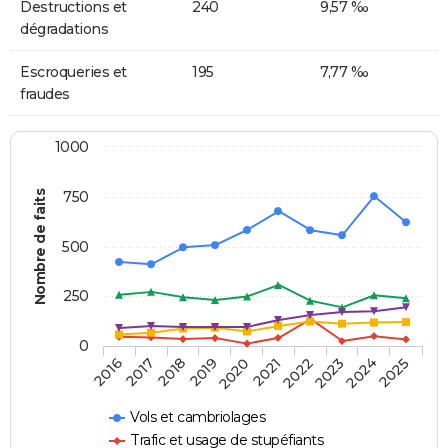
Destructions et
240
9,57 ‰
dégradations
Escroqueries et
195
7,77 ‰
fraudes
1000
Nombre de faits
750
500
250
0
2018
2023
2019
2024
2020
2025
2016
2021
2017
2022
Vols et cambriolages
Trafic et usage de stupéfiants