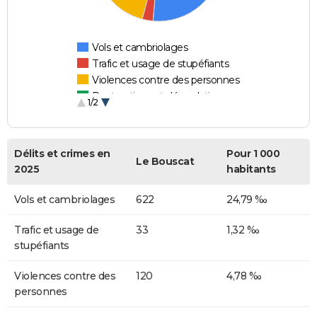
Vols et cambriolages
Trafic et usage de stupéfiants
Violences contre des personnes
Destructions et dégradations
1/2
Escroqueries et fraudes
Délits et crimes en
Pour 1 000
Le Bouscat
2025
habitants
Vols et cambriolages
622
24,79 ‰
Trafic et usage de
33
1,32 ‰
stupéfiants
Violences contre des
120
4,78 ‰
personnes