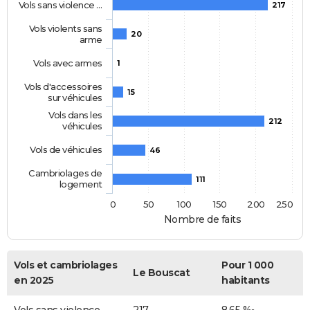
Vols sans violence …
217
Vols violents sans
20
arme
Vols avec armes
1
Vols d'accessoires
15
sur véhicules
Vols dans les
212
véhicules
Vols de véhicules
46
Cambriolages de
111
logement
0
50
100
150
200
250
Nombre de faits
Vols et cambriolages
Pour 1 000
Le Bouscat
en 2025
habitants
Vols sans violence
217
8,65 ‰