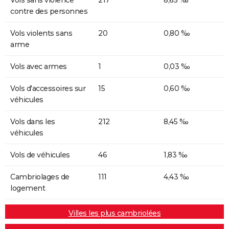
contre des personnes
Vols violents sans
20
0,80 ‰
arme
Vols avec armes
1
0,03 ‰
Vols d'accessoires sur
15
0,60 ‰
véhicules
Vols dans les
212
8,45 ‰
véhicules
Vols de véhicules
46
1,83 ‰
Cambriolages de
111
4,43 ‰
logement
Villes les plus cambriolées