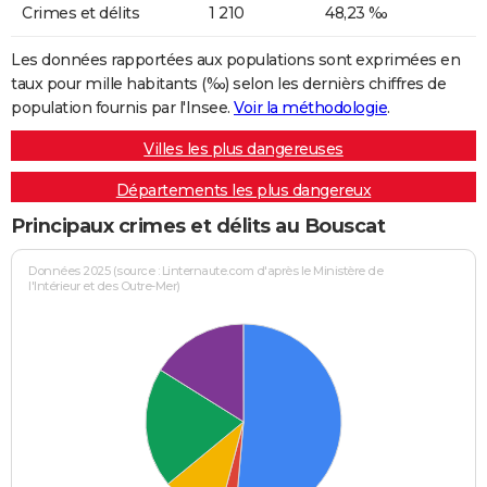
Crimes et délits
1 210
48,23 ‰
Les données rapportées aux populations sont exprimées en
taux pour mille habitants (‰) selon les dernièrs chiffres de
population fournis par l'Insee.
Voir la méthodologie
.
Villes les plus dangereuses
Départements les plus dangereux
Principaux crimes et délits au Bouscat
Données 2025 (source : Linternaute.com d'après le Ministère de
l'Intérieur et des Outre-Mer)