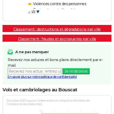
Violences contre des personnes
Destructions et dégradations
1/2
Escroqueries et fraudes
Classement : destructions et dégradations par ville
Classement : fraudes et escroqueries par ville
A ne pas manquer
Recevez nos astuces et bons plans directement par e-
mail.
Je m'abonne
En savoir plus sur notre politique de confidentialité
Vols et cambriolages au Bouscat
Données 2025 (source : Linternaute.com d'après le Ministère de
l'Intérieur et des Outre-Mer)