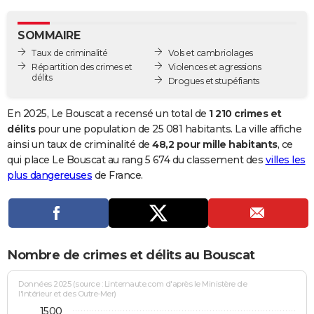
City break
Voyage de noces
Climat
Destinations
Voyage nature
Forum
+
PHOTO
SOMMAIRE
GUIDES D'ACHAT
Taux de criminalité
Vols et cambriolages
Répartition des crimes et
Violences et agressions
BONS PLANS
délits
Drogues et stupéfiants
CARTE DE VOEUX
En 2025, Le Bouscat a recensé un total de
1 210 crimes et
Carte Bonne année
Carte Pâques
Carte de Noël
Carte Saint-Valentin
Carte d'anniversaire
délits
pour une population de 25 081 habitants. La ville affiche
DICTIONNAIRE
ainsi un taux de criminalité de
48,2 pour mille habitants
, ce
Biographies
Expressions
Dictionnaire
Citations
Proverbes
qui place Le Bouscat au rang 5 674 du classement des
villes les
PROGRAMME TV
plus dangereuses
de France.
COPAINS D'AVANT
Se connecter
Collèges
Universités
Service militaire
S'inscrire
Lycées
Primaires
Entreprises
Avis de recherche
AVIS DE DÉCÈS
FORUM
Nombre de crimes et délits au Bouscat
Lifestyle
Sport
Television
Cinema
Bricolage
Culture
Auto
Voyage
Données 2025 (source : Linternaute.com d'après le Ministère de
l'Intérieur et des Outre-Mer)
1500