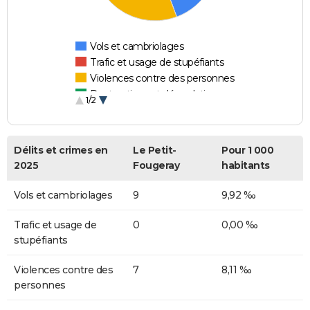
Vols et cambriolages
Trafic et usage de stupéfiants
Violences contre des personnes
Destructions et dégradations
1/2
Escroqueries et fraudes
Délits et crimes en
Le Petit-
Pour 1 000
2025
Fougeray
habitants
Vols et cambriolages
9
9,92 ‰
Trafic et usage de
0
0,00 ‰
stupéfiants
Violences contre des
7
8,11 ‰
personnes