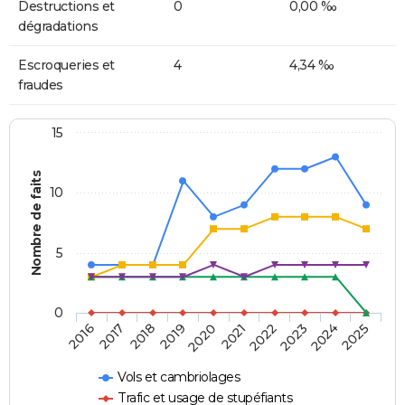
Destructions et
0
0,00 ‰
dégradations
Escroqueries et
4
4,34 ‰
fraudes
15
Nombre de faits
10
5
0
2018
2023
2017
2022
2016
2021
2020
2025
2019
2024
Vols et cambriolages
Trafic et usage de stupéfiants