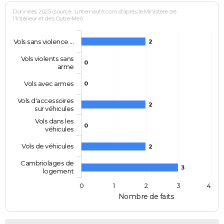
Données 2025 (source : Linternaute.com d'après le Ministère de
l'Intérieur et des Outre-Mer)
Vols sans violence …
2
Vols violents sans
0
arme
Vols avec armes
0
Vols d'accessoires
2
sur véhicules
Vols dans les
0
véhicules
Vols de véhicules
2
Cambriolages de
3
logement
0
1
2
3
4
Nombre de faits