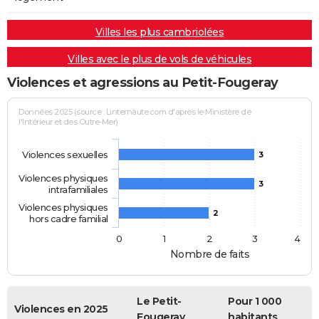
Villes les plus cambriolées
Villes avec le plus de vols de véhicules
Violences et agressions au Petit-Fougeray
Données 2025 (source : Linternaute.com d'après le Ministère de
l'Intérieur et des Outre-Mer)
Violences sexuelles
3
Violences physiques
3
intrafamiliales
Violences physiques
2
hors cadre familial
0
1
2
3
4
Nombre de faits
Le Petit-
Pour 1 000
Violences en 2025
Fougeray
habitants