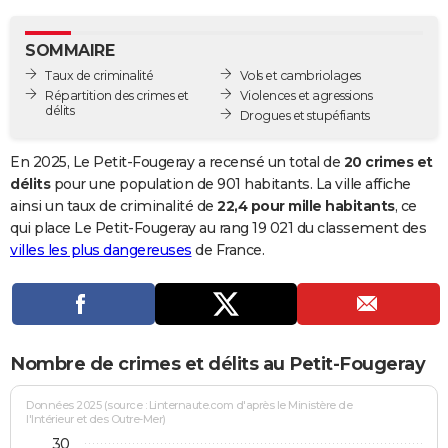
City break
Voyage de noces
Climat
Destinations
Voyage nature
Forum
+
PHOTO
SOMMAIRE
GUIDES D'ACHAT
Taux de criminalité
Vols et cambriolages
Répartition des crimes et
Violences et agressions
BONS PLANS
délits
Drogues et stupéfiants
CARTE DE VOEUX
En 2025, Le Petit-Fougeray a recensé un total de
20 crimes et
Carte Bonne année
Carte Pâques
Carte de Noël
Carte Saint-Valentin
Carte d'anniversaire
délits
pour une population de 901 habitants. La ville affiche
DICTIONNAIRE
ainsi un taux de criminalité de
22,4 pour mille habitants
, ce
Biographies
Expressions
Dictionnaire
Citations
Proverbes
qui place Le Petit-Fougeray au rang 19 021 du classement des
PROGRAMME TV
villes les plus dangereuses
de France.
COPAINS D'AVANT
Se connecter
Collèges
Universités
Service militaire
S'inscrire
Lycées
Primaires
Entreprises
Avis de recherche
AVIS DE DÉCÈS
FORUM
Nombre de crimes et délits au Petit-Fougeray
Lifestyle
Sport
Television
Cinema
Bricolage
Culture
Auto
Voyage
Données 2025 (source : Linternaute.com d'après le Ministère de
l'Intérieur et des Outre-Mer)
30