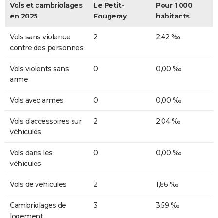
Vols et cambriolages
Le Petit-
Pour 1 000
en 2025
Fougeray
habitants
Vols sans violence
2
2,42 ‰
contre des personnes
Vols violents sans
0
0,00 ‰
arme
Vols avec armes
0
0,00 ‰
Vols d'accessoires sur
2
2,04 ‰
véhicules
Vols dans les
0
0,00 ‰
véhicules
Vols de véhicules
2
1,86 ‰
Cambriolages de
3
3,59 ‰
logement