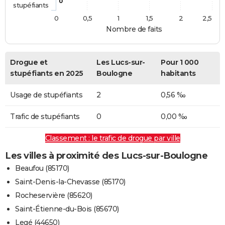
0
stupéfiants
0
0,5
1
1,5
2
2,5
Nombre de faits
Drogue et
Les Lucs-sur-
Pour 1 000
stupéfiants en 2025
Boulogne
habitants
Usage de stupéfiants
2
0,56 ‰
Trafic de stupéfiants
0
0,00 ‰
Classement : le trafic de drogue par ville
Les villes à proximité des Lucs-sur-Boulogne
Beaufou (85170)
Saint-Denis-la-Chevasse (85170)
Rocheservière (85620)
Saint-Étienne-du-Bois (85670)
Legé (44650)