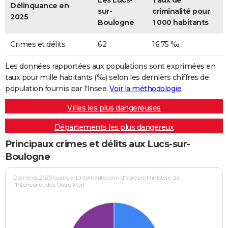
Les Lucs-
Taux de
Délinquance en
sur-
criminalité pour
2025
Boulogne
1 000 habitants
Crimes et délits
62
16,75 ‰
Les données rapportées aux populations sont exprimées en
taux pour mille habitants (‰) selon les dernièrs chiffres de
population fournis par l'Insee.
Voir la méthodologie
.
Villes les plus dangereuses
Départements les plus dangereux
Principaux crimes et délits aux Lucs-sur-
Boulogne
Données 2025 (source : Linternaute.com d'après le Ministère de
l'Intérieur et des Outre-Mer)