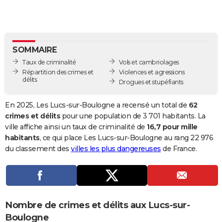
City break
Voyage de noces
Climat
Destinations
Voyage nature
Forum
+
PHOTO
GUIDES D'ACHAT
SOMMAIRE
BONS PLANS
Taux de criminalité
Vols et cambriolages
CARTE DE VOEUX
Répartition des crimes et
Violences et agressions
délits
Drogues et stupéfiants
Carte Bonne année
Carte Pâques
Carte de Noël
Carte Saint-Valentin
Carte d'anniversaire
DICTIONNAIRE
En 2025, Les Lucs-sur-Boulogne a recensé un total de
62
Biographies
Expressions
Dictionnaire
Citations
Proverbes
PROGRAMME TV
crimes et délits
pour une population de 3 701 habitants. La
ville affiche ainsi un taux de criminalité de
16,7 pour mille
COPAINS D'AVANT
habitants
, ce qui place Les Lucs-sur-Boulogne au rang 22 976
du classement des
villes les plus dangereuses
de France.
Se connecter
Collèges
Universités
Service militaire
S'inscrire
Lycées
Primaires
Entreprises
Avis de recherche
AVIS DE DÉCÈS
FORUM
Lifestyle
Sport
Television
Cinema
Bricolage
Culture
Auto
Voyage
Nombre de crimes et délits aux Lucs-sur-
Boulogne