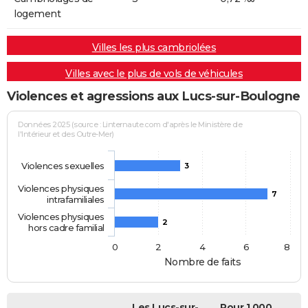
logement
Villes les plus cambriolées
Villes avec le plus de vols de véhicules
Violences et agressions aux Lucs-sur-Boulogne
Données 2025 (source : Linternaute.com d'après le Ministère de
l'Intérieur et des Outre-Mer)
Violences sexuelles
3
Violences physiques
7
intrafamiliales
Violences physiques
2
hors cadre familial
0
2
4
6
8
Nombre de faits
Les Lucs-sur-
Pour 1 000