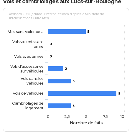
Vols et cambriolages aux Lucs-sur-Boulogne
Données 2025 (source : Linternaute.com d'après le Ministère de
l'Intérieur et des Outre-Mer)
Vols sans violence …
5
Vols violents sans
0
arme
Vols avec armes
0
Vols d'accessoires
2
sur véhicules
Vols dans les
3
véhicules
Vols de véhicules
9
Cambriolages de
3
logement
0
2,5
5
7,5
10
Nombre de faits