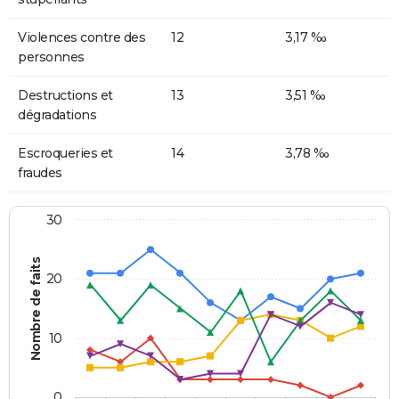
Violences contre des
12
3,17 ‰
personnes
Destructions et
13
3,51 ‰
dégradations
Escroqueries et
14
3,78 ‰
fraudes
30
Nombre de faits
20
10
0