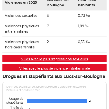
Violences en 2025
Boulogne
habitants
Violences sexuelles
3
0,73 ‰
Violences physiques
7
1,89 ‰
intrafamiliales
Violences physiques
2
0,55 ‰
hors cadre familial
Villes avec le plus d'agressions sexuelles
Villes avec le plus de violence intrafamiliale
Drogues et stupéfiants aux Lucs-sur-Boulogne
Données 2025 (source : Linternaute.com d'après le Ministère de
l'Intérieur et des Outre-Mer)
Usage de
2
stupéfiants
Trafic de