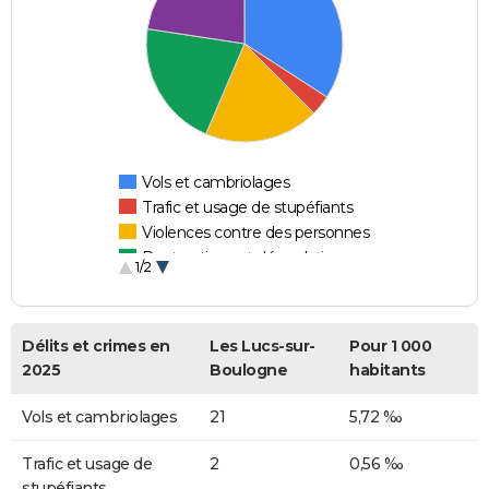
Vols et cambriolages
Trafic et usage de stupéfiants
Violences contre des personnes
Destructions et dégradations
1/2
Escroqueries et fraudes
Délits et crimes en
Les Lucs-sur-
Pour 1 000
2025
Boulogne
habitants
Vols et cambriolages
21
5,72 ‰
Trafic et usage de
2
0,56 ‰
stupéfiants