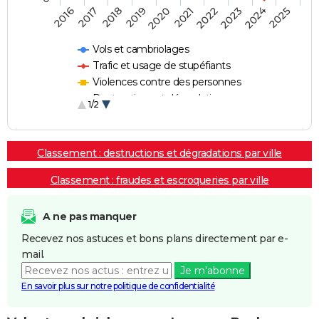
2018
2023
2017
2022
2016
2021
2020
2025
2019
2024
Vols et cambriolages
Trafic et usage de stupéfiants
Violences contre des personnes
Destructions et dégradations
1/2
Escroqueries et fraudes
Classement : destructions et dégradations par ville
Classement : fraudes et escroqueries par ville
A ne pas manquer
Recevez nos astuces et bons plans directement par e-
mail.
Je m'abonne
En savoir plus sur notre politique de confidentialité