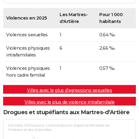
Les Martres-
Pour 1 000
Violences en 2025
d'Artière
habitants
Violences sexuelles
1
0,64 ‰
Violences physiques
6
2,66 ‰
intrafamiliales
Violences physiques
1
0,57 ‰
hors cadre familial
Villes avec le plus d'agressions sexuelles
Villes avec le plus de violence intrafamiliale
Drogues et stupéfiants aux Martres-d'Artière
Données 2025 (source : Linternaute.com d'après le Ministère de
l'Intérieur et des Outre-Mer)