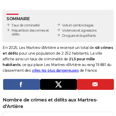
City break
Voyage de noces
Climat
Destinations
Voyage nature
Forum
+
PHOTO
GUIDES D'ACHAT
SOMMAIRE
Taux de criminalité
Vols et cambriolages
BONS PLANS
Répartition des crimes et
Violences et agressions
délits
Drogues et stupéfiants
CARTE DE VOEUX
Carte Bonne année
Carte Pâques
Carte de Noël
Carte Saint-Valentin
Carte d'anniversaire
En 2025, Les Martres-d'Artière a recensé un total de
48 crimes
DICTIONNAIRE
et délits
pour une population de 2 252 habitants. La ville
Biographies
Expressions
Dictionnaire
Citations
Proverbes
affiche ainsi un taux de criminalité de
21,3 pour mille
PROGRAMME TV
habitants
, ce qui place Les Martres-d'Artière au rang 19 881 du
COPAINS D'AVANT
classement des
villes les plus dangereuses
de France.
Se connecter
Collèges
Universités
Service militaire
S'inscrire
Lycées
Primaires
Entreprises
Avis de recherche
AVIS DE DÉCÈS
FORUM
Nombre de crimes et délits aux Martres-
Lifestyle
Sport
Television
Cinema
Bricolage
Culture
Auto
Voyage
d'Artière