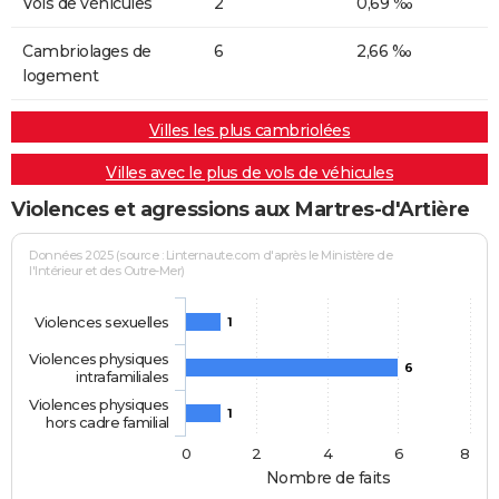
Vols de véhicules
2
0,69 ‰
Cambriolages de
6
2,66 ‰
logement
Villes les plus cambriolées
Villes avec le plus de vols de véhicules
Violences et agressions aux Martres-d'Artière
Données 2025 (source : Linternaute.com d'après le Ministère de
l'Intérieur et des Outre-Mer)
Violences sexuelles
1
Violences physiques
6
intrafamiliales
Violences physiques
1
hors cadre familial
0
2
4
6
8
Nombre de faits