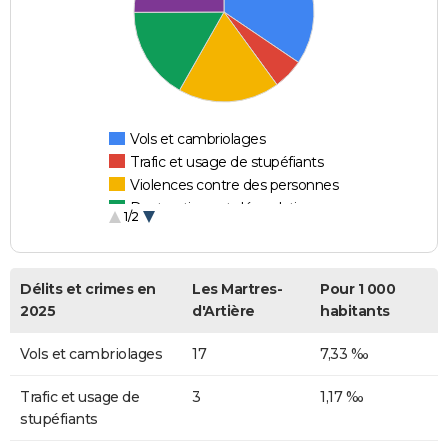
Vols et cambriolages
Trafic et usage de stupéfiants
Violences contre des personnes
Destructions et dégradations
1/2
Escroqueries et fraudes
Délits et crimes en
Les Martres-
Pour 1 000
2025
d'Artière
habitants
Vols et cambriolages
17
7,33 ‰
Trafic et usage de
3
1,17 ‰
stupéfiants