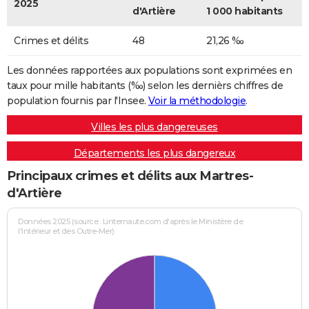
2025
d'Artière
1 000 habitants
Crimes et délits
48
21,26 ‰
Les données rapportées aux populations sont exprimées en
taux pour mille habitants (‰) selon les dernièrs chiffres de
population fournis par l'Insee.
Voir la méthodologie
.
Villes les plus dangereuses
Départements les plus dangereux
Principaux crimes et délits aux Martres-
d'Artière
Données 2025 (source : Linternaute.com d'après le Ministère de
l'Intérieur et des Outre-Mer)