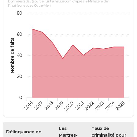
Données 2025 (source : Linternaute.com d'après le Ministère de
l'Intérieur et des Outre-Mer)
80
60
Nombre de faits
40
20
0
2018
2023
2020
2025
2017
2022
2019
2024
2016
2021
Les
Taux de
Délinquance en
Martres-
criminalité pour