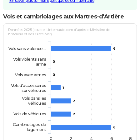
En savoir plus sur notre politique de confidentialité
Vols et cambriolages aux Martres-d'Artière
Données 2025 (source : Linternaute.com d'après le Ministère de
l'Intérieur et des Outre-Mer)
Vols sans violence …
6
Vols violents sans
0
arme
Vols avec armes
0
Vols d'accessoires
1
sur véhicules
Vols dans les
2
véhicules
Vols de véhicules
2
Cambriolages de
6
logement
0
2
4
6
8