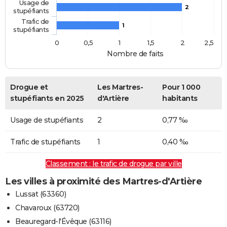
Usage de
2
stupéfiants
Trafic de
1
stupéfiants
0
0,5
1
1,5
2
2,5
Nombre de faits
Drogue et
Les Martres-
Pour 1 000
stupéfiants en 2025
d'Artière
habitants
Usage de stupéfiants
2
0,77 ‰
Trafic de stupéfiants
1
0,40 ‰
Classement : le trafic de drogue par ville
Les villes à proximité des Martres-d'Artière
Lussat (63360)
Chavaroux (63720)
Beauregard-l'Évêque (63116)