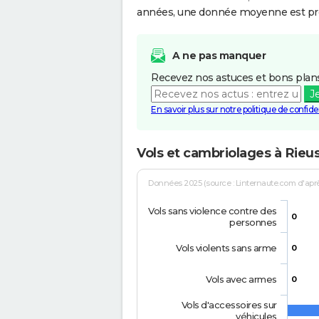
années, une donnée moyenne est pro
A ne pas manquer
Recevez nos astuces et bons plans
J
En savoir plus sur notre politique de confiden
Vols et cambriolages à Rieu
Données 2025 (source : Linternaute.com d'après 
Vols sans violence contre des
0
personnes
Vols violents sans arme
0
Vols avec armes
0
Vols d'accessoires sur
véhicules