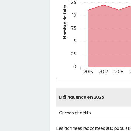
12,5
Nombre de faits
10
7,5
5
2,5
0
2016
2017
2018
Délinquance en 2025
Crimes et délits
Les données rapportées aux populati