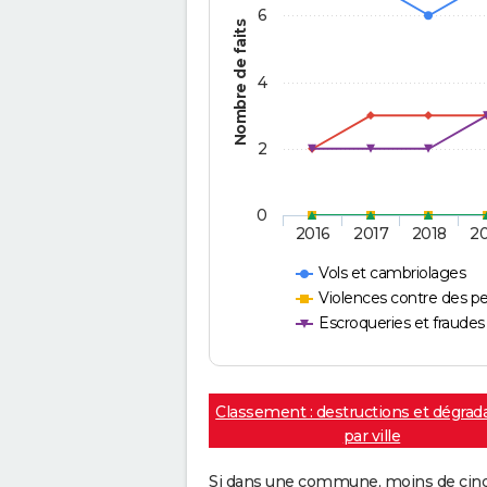
6
Nombre de faits
4
2
0
2016
2017
2018
2
Vols et cambriolages
Violences contre des p
Escroqueries et fraudes
Classement : destructions et dégrad
par ville
Si dans une commune, moins de cinq f