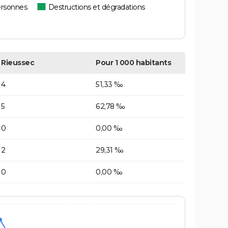
ersonnes
Destructions et dégradations
Rieussec
Pour 1 000 habitants
4
51,33 ‰
5
62,78 ‰
0
0,00 ‰
2
29,31 ‰
0
0,00 ‰