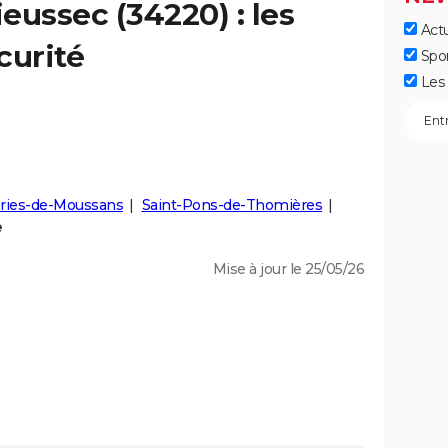
ieussec
(34220) : les
Actu
curité
Spo
Les 
eries-de-Moussans
Saint-Pons-de-Thomières
e
Mise à jour le 25/05/26