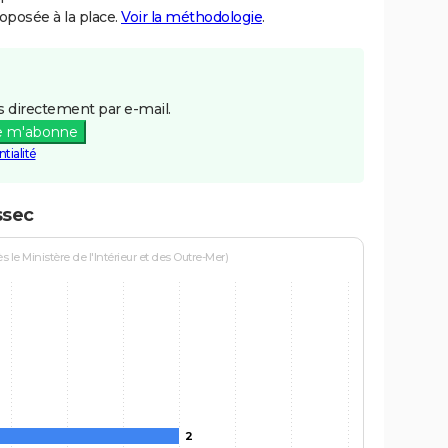
posée à la place.
Voir la méthodologie
.
 directement par e-mail.
e m'abonne
tialité
ssec
le Ministère de l'Intérieur et des Outre-Mer)
2