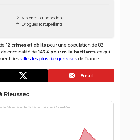
Violences et agressions
Drogues et stupéfiants
 de
12 crimes et délits
pour une population de 82
x de criminalité de
143,4 pour mille habitants
, ce qui
ement des
villes les plus dangereuses
de France.
Email
à Rieussec
le Ministère de l'Intérieur et des Outre-Mer)