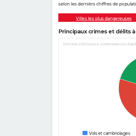
selon les dernièrs chiffres de populati
Villes les plus dangereuses
Principaux crimes et délits 
Données 2025 (source : Linternaute.com d'après 
Vols et cambriolages