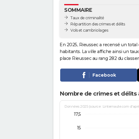
SOMMAIRE
Taux de criminalité
Répartition des crimes et délits
Vols et cambriolages
En 2025, Rieussec a recensé un total
habitants. La ville affiche ainsi un tau
place Rieussec au rang 282 du class
Facebook
Nombre de crimes et délits 
Données 2025 (source : Linternaute.com d'après 
17,5
15