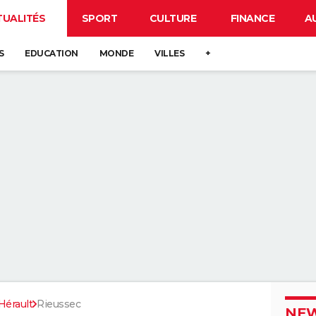
TUALITÉS
SPORT
CULTURE
FINANCE
A
S
EDUCATION
MONDE
VILLES
+
Hérault
Rieussec
NEW