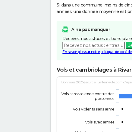
Si dans une commune, moins de cinq f
années, une donnée moyenne est pro
A ne pas manquer
Recevez nos astuces et bons plans
J
En savoir plus sur notre politique de confiden
Vols et cambriolages à Riva
Données 2025 (source : Linternaute.com d'après 
Vols sans violence contre des
personnes
Vols violents sans arme
0
Vols avec armes
0