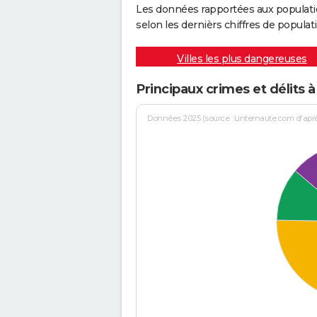
Les données rapportées aux populati
selon les dernièrs chiffres de populati
Villes les plus dangereuses
Principaux crimes et délits 
Données 2025 (source : Linternaute.com d'après 