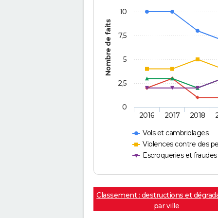
10
Nombre de faits
7,5
5
2,5
0
2016
2017
2018
Vols et cambriolages
Violences contre des p
Escroqueries et fraudes
Classement : destructions et dégrad
par ville