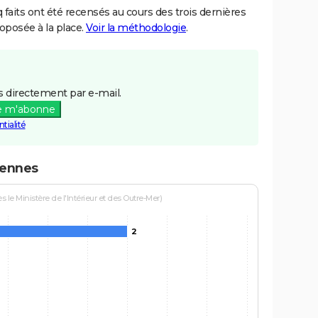
aits ont été recensés au cours des trois dernières
posée à la place.
Voir la méthodologie
.
 directement par e-mail.
e m'abonne
tialité
rennes
le Ministère de l'Intérieur et des Outre-Mer)
2