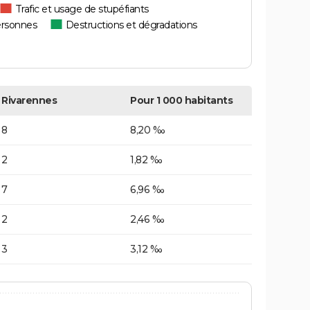
Trafic et usage de stupéfiants
ersonnes
Destructions et dégradations
Rivarennes
Pour 1 000 habitants
8
8,20 ‰
2
1,82 ‰
7
6,96 ‰
2
2,46 ‰
3
3,12 ‰