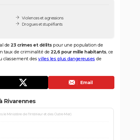
Violences et agressions
Drogues et stupéfiants
al de
23 crimes et délits
pour une population de
 un taux de criminalité de
22,6 pour mille habitants
, ce
 du classement des
villes les plus dangereuses
de
Email
à Rivarennes
le Ministère de l'Intérieur et des Outre-Mer)