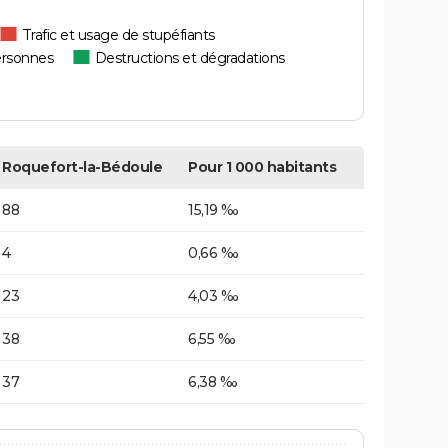
Trafic et usage de stupéfiants
ersonnes
Destructions et dégradations
Roquefort-la-Bédoule
Pour 1 000 habitants
88
15,19 ‰
4
0,66 ‰
23
4,03 ‰
38
6,55 ‰
37
6,38 ‰