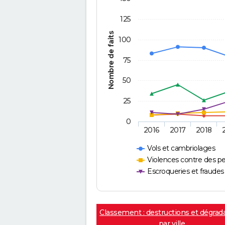
125
Nombre de faits
100
75
50
25
0
2016
2017
2018
Vols et cambriolages
Violences contre des p
Escroqueries et fraudes
Classement : destructions et dégrad
par ville