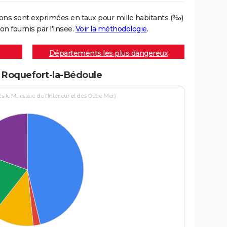
ons sont exprimées en taux pour mille habitants (‰)
on fournis par l'Insee.
Voir la méthodologie
.
Départements les plus dangereux
à Roquefort-la-Bédoule
le Ministère de l'Intérieur et des Outre-Mer)