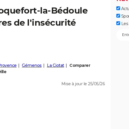
oquefort-la-Bédoule
Actu
Spo
fres de l'insécurité
Les 
Provence
Gémenos
La Ciotat
Comparer
ille
Mise à jour le 25/05/26