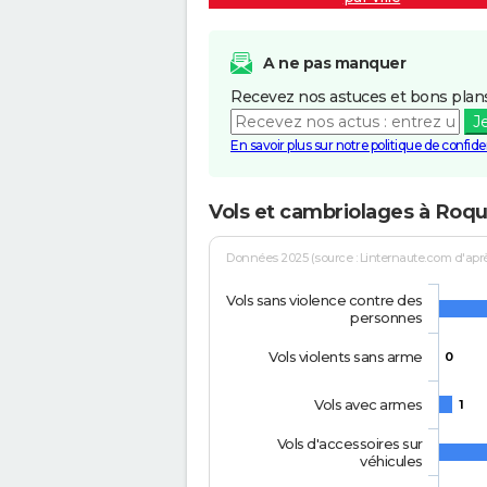
A ne pas manquer
Recevez nos astuces et bons plans
J
En savoir plus sur notre politique de confiden
Vols et cambriolages à Roqu
Données 2025 (source : Linternaute.com d'après 
Vols sans violence contre des
personnes
Vols violents sans arme
0
Vols avec armes
1
Vols d'accessoires sur
véhicules