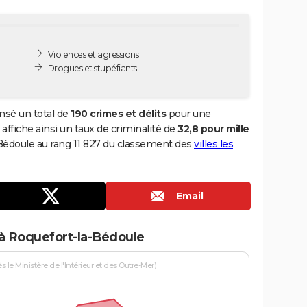
Violences et agressions
Drogues et stupéfiants
nsé un total de
190 crimes et délits
pour une
 affiche ainsi un taux de criminalité de
32,8 pour mille
-Bédoule au rang 11 827 du classement des
villes les
Email
 à Roquefort-la-Bédoule
le Ministère de l'Intérieur et des Outre-Mer)