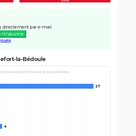
 directement par e-mail.
e m'abonne
tialité
efort-la-Bédoule
le Ministère de l'Intérieur et des Outre-Mer)
27
4