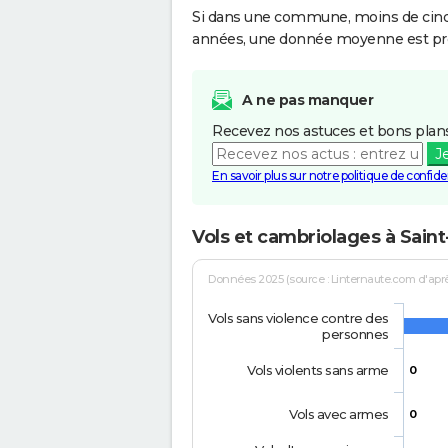
Si dans une commune, moins de cinq f
années, une donnée moyenne est pro
A ne pas manquer
Recevez nos astuces et bons plans
J
En savoir plus sur notre politique de confiden
Vols et cambriolages à Sain
Données 2025 (source : Linternaute.com d'après 
Vols sans violence contre des
personnes
Vols violents sans arme
0
Vols avec armes
0