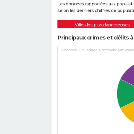
Les données rapportées aux populati
selon les dernièrs chiffres de populati
Villes les plus dangereuses
Principaux crimes et délits 
Données 2025 (source : Linternaute.com d'après 