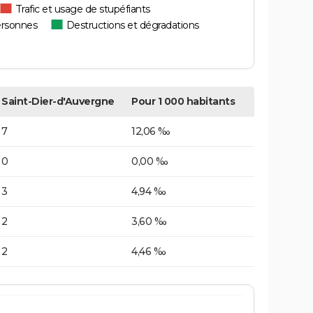
Trafic et usage de stupéfiants
ersonnes
Destructions et dégradations
Saint-Dier-d'Auvergne
Pour 1 000 habitants
7
12,06 ‰
0
0,00 ‰
3
4,94 ‰
2
3,60 ‰
2
4,46 ‰