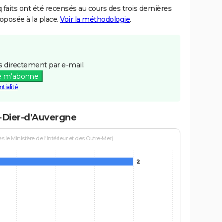
aits ont été recensés au cours des trois dernières
posée à la place.
Voir la méthodologie
.
 directement par e-mail.
e m'abonne
tialité
t-Dier-d'Auvergne
le Ministère de l'Intérieur et des Outre-Mer)
2