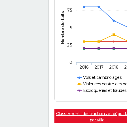
7,5
Nombre de faits
5
2,5
0
2016
2017
2018
2
Vols et cambriolages
Violences contre des p
Escroqueries et fraudes
Classement : destructions et dégrad
par ville